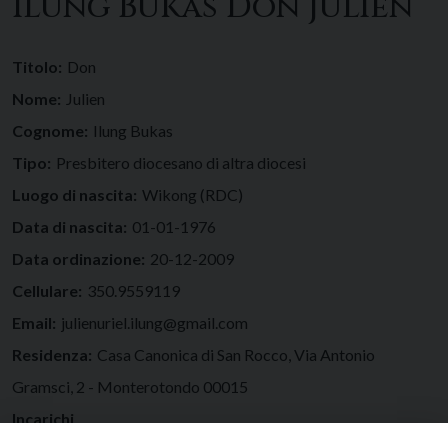
Ilung Bukas Don Julien
Titolo:
Don
Nome:
Julien
Cognome:
Ilung Bukas
Tipo:
Presbitero diocesano di altra diocesi
Luogo di nascita:
Wikong (RDC)
Data di nascita:
01-01-1976
Data ordinazione:
20-12-2009
Cellulare:
350.9559119
Email:
julienuriel.ilung@gmail.com
Residenza:
Casa Canonica di San Rocco, Via Antonio
Gramsci, 2 - Monterotondo 00015
Incarichi