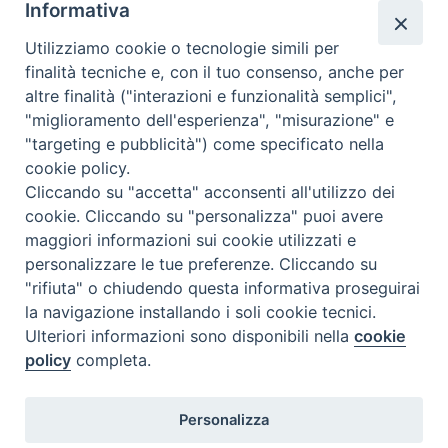
Vicario parrocchiale
presso
Antica Cattedrale Santa Maria
Informativa
Assunta
Utilizziamo cookie o tecnologie simili per
finalità tecniche e, con il tuo consenso, anche per
altre finalità ("interazioni e funzionalità semplici",
"miglioramento dell'esperienza", "misurazione" e
"targeting e pubblicità") come specificato nella
cookie policy.
Cliccando su "accetta" acconsenti all'utilizzo dei
cookie. Cliccando su "personalizza" puoi avere
maggiori informazioni sui cookie utilizzati e
personalizzare le tue preferenze. Cliccando su
SEDE
"rifiuta" o chiudendo questa informativa proseguirai
Piazza Mario Dottori, 14
la navigazione installando i soli cookie tecnici.
02047 Poggio Mirteto (Rieti)
Ulteriori informazioni sono disponibili nella
cookie
policy
completa.
CONTATTI
Personalizza
diocesi@diocesisabina.it