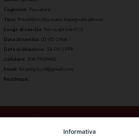
Cognome:
Pescatore
Tipo:
Presbitero diocesano impegnato altrove
Luogo di nascita:
Serracapriola (FG)
Data di nascita:
01-01-1966
Data ordinazione:
18-09-1999
Cellulare:
334.7439440
Email:
lucianopescd@gmail.com
Residenza:
Informativa