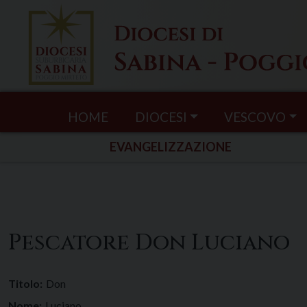
Skip
to
content
HOME
DIOCESI
VESCOVO
EVANGELIZZAZIONE
Pescatore Don Luciano
Titolo:
Don
Nome:
Luciano