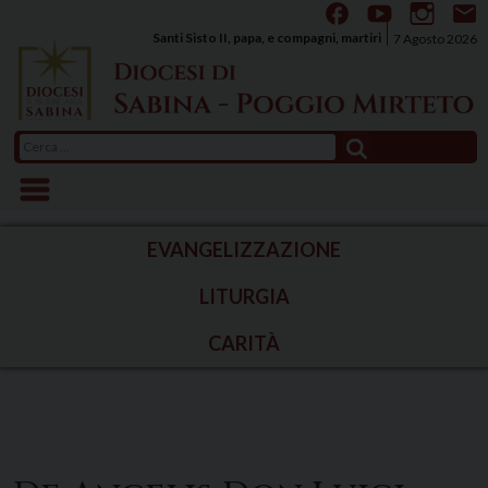
Skip
to
Santi Sisto II, papa, e compagni, martiri
7 Agosto 2026
content
Ricerca
per:
EVANGELIZZAZIONE
LITURGIA
CARITÀ