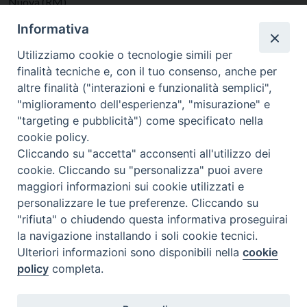
Nuova (RM)
Incarichi
Informativa
Parroco
presso
Gesù Maestro
Utilizziamo cookie o tecnologie simili per
finalità tecniche e, con il tuo consenso, anche per
altre finalità ("interazioni e funzionalità semplici",
"miglioramento dell'esperienza", "misurazione" e
"targeting e pubblicità") come specificato nella
cookie policy.
Cliccando su "accetta" acconsenti all'utilizzo dei
cookie. Cliccando su "personalizza" puoi avere
maggiori informazioni sui cookie utilizzati e
personalizzare le tue preferenze. Cliccando su
SEDE
"rifiuta" o chiudendo questa informativa proseguirai
Piazza Mario Dottori, 14
la navigazione installando i soli cookie tecnici.
02047 Poggio Mirteto (Rieti)
Ulteriori informazioni sono disponibili nella
cookie
policy
completa.
CONTATTI