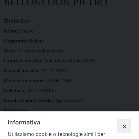
Belloni Don Pietro
Titolo:
Don
Nome:
Pietro
Cognome:
Belloni
Tipo:
Presbitero diocesano
Luogo di nascita:
Palombara Sabina (RM)
Data di nascita:
28-12-1957
Data ordinazione:
26-06-1982
Cellulare:
320.7139435
Email:
donpietro.belloni@gmail.com
Residenza:
Incarichi
Informativa
Parroco
presso
San Giovanni Battista
Utilizziamo cookie o tecnologie simili per