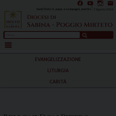
Skip
to
Santi Sisto II, papa, e compagni, martiri
7 Agosto 2026
content
Ricerca
per:
EVANGELIZZAZIONE
LITURGIA
CARITÀ