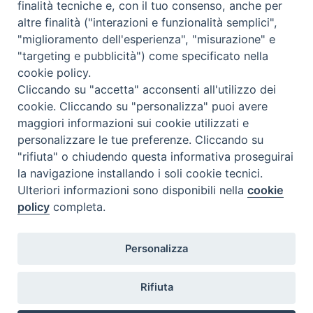
finalità tecniche e, con il tuo consenso, anche per
altre finalità ("interazioni e funzionalità semplici",
"miglioramento dell'esperienza", "misurazione" e
"targeting e pubblicità") come specificato nella
cookie policy.
Cliccando su "accetta" acconsenti all'utilizzo dei
cookie. Cliccando su "personalizza" puoi avere
maggiori informazioni sui cookie utilizzati e
personalizzare le tue preferenze. Cliccando su
SEDE
"rifiuta" o chiudendo questa informativa proseguirai
Piazza Mario Dottori, 14
la navigazione installando i soli cookie tecnici.
02047 Poggio Mirteto (Rieti)
Ulteriori informazioni sono disponibili nella
cookie
policy
completa.
CONTATTI
Personalizza
diocesi@diocesisabina.it
0765.24019
Rifiuta