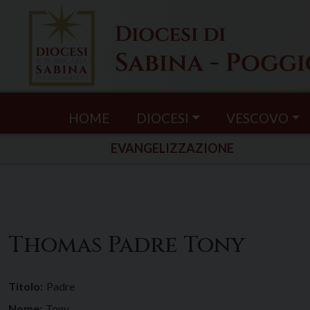
Skip
to
content
HOME
DIOCESI
VESCOVO
EVANGELIZZAZIONE
Thomas Padre Tony
Titolo:
Padre
Nome:
Tony