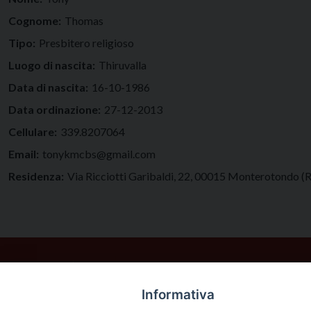
Cognome:
Thomas
Tipo:
Presbitero religioso
Luogo di nascita:
Thiruvalla
Data di nascita:
16-10-1986
Data ordinazione:
27-12-2013
Cellulare:
339.8207064
Email:
tonykmcbs@gmail.com
Residenza:
Via Ricciotti Garibaldi, 22, 00015 Monterotondo 
Informativa