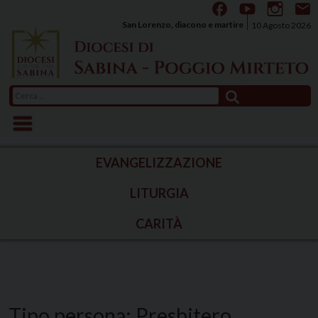
Skip
to
San Lorenzo, diacono e martire
10 Agosto 2026
content
Ricerca
per:
EVANGELIZZAZIONE
LITURGIA
CARITÀ
Tipo persona:
Presbitero