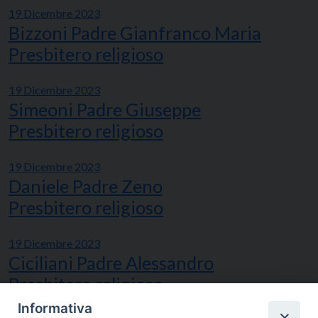
19 Dicembre 2023
Bizzoni Padre Gianfranco Maria
Presbitero religioso
19 Dicembre 2023
Simeoni Padre Giuseppe
Presbitero religioso
19 Dicembre 2023
Daniele Padre Zeno
Presbitero religioso
19 Dicembre 2023
Ciciliani Padre Alessandro
Presbitero religioso
Informativa