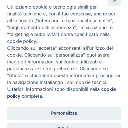
19 Dicembre 2023
Utilizziamo cookie o tecnologie simili per
Gomez Cruz Don Cervando
finalità tecniche e, con il tuo consenso, anche per
Presbitero religioso
altre finalità ("interazioni e funzionalità semplici",
"miglioramento dell'esperienza", "misurazione" e
"targeting e pubblicità") come specificato nella
cookie policy.
Cliccando su "accetta" acconsenti all'utilizzo dei
cookie. Cliccando su "personalizza" puoi avere
maggiori informazioni sui cookie utilizzati e
personalizzare le tue preferenze. Cliccando su
SEDE
"rifiuta" o chiudendo questa informativa proseguirai
Piazza Mario Dottori, 14
la navigazione installando i soli cookie tecnici.
02047 Poggio Mirteto (Rieti)
Ulteriori informazioni sono disponibili nella
cookie
policy
completa.
CONTATTI
Personalizza
diocesi@diocesisabina.it
0765.24019