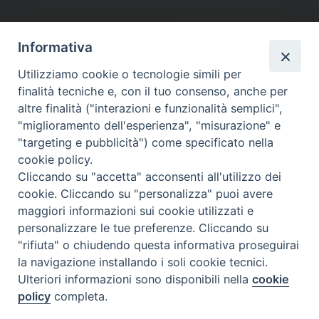
tutti gli appuntamenti
Informativa
Altri articoli
Utilizziamo cookie o tecnologie simili per
finalità tecniche e, con il tuo consenso, anche per
Altri
altre finalità ("interazioni e funzionalità semplici",
articoli
"miglioramento dell'esperienza", "misurazione" e
"targeting e pubblicità") come specificato nella
cookie policy.
Cliccando su "accetta" acconsenti all'utilizzo dei
cookie. Cliccando su "personalizza" puoi avere
maggiori informazioni sui cookie utilizzati e
personalizzare le tue preferenze. Cliccando su
SEDE
"rifiuta" o chiudendo questa informativa proseguirai
Piazza Mario Dottori, 14
la navigazione installando i soli cookie tecnici.
02047 Poggio Mirteto (Rieti)
Ulteriori informazioni sono disponibili nella
cookie
policy
completa.