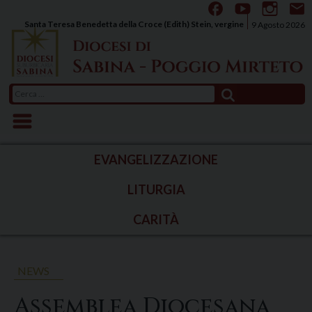
Skip
to
Santa Teresa Benedetta della Croce (Edith) Stein, vergine
9 Agosto 2026
content
Ricerca
per:
EVANGELIZZAZIONE
LITURGIA
CARITÀ
NEWS
Assemblea Diocesana