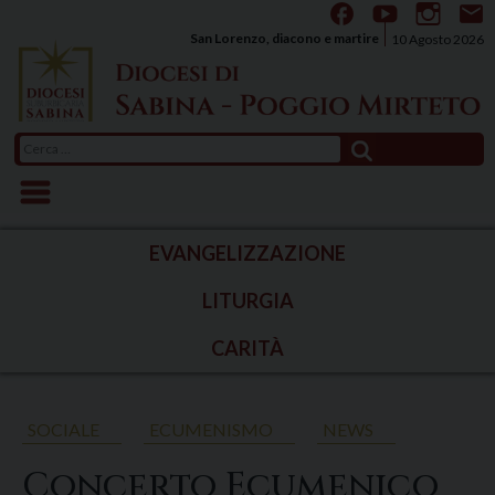
Skip
to
San Lorenzo, diacono e martire
10 Agosto 2026
content
Ricerca
per:
EVANGELIZZAZIONE
LITURGIA
CARITÀ
SOCIALE
ECUMENISMO
NEWS
Concerto Ecumenico