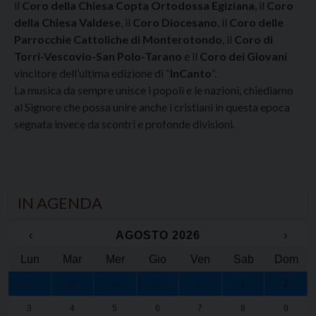
il
Coro della Chiesa Copta Ortodossa Egiziana
, il
Coro
della Chiesa Valdese
, il
Coro Diocesano
, il
Coro delle
Parrocchie Cattoliche di Monterotondo
, il
Coro di
Torri-Vescovio-San Polo-Tarano
e il
Coro dei Giovani
vincitore dell’ultima edizione di “
InCanto
“.
La musica da sempre unisce i popoli e le nazioni, chiediamo
al Signore che possa unire anche i cristiani in questa epoca
segnata invece da scontri e profonde divisioni.
IN AGENDA
‹
AGOSTO 2026
›
Lun
Mar
Mer
Gio
Ven
Sab
Dom
27
28
29
30
31
1
2
3
4
5
6
7
8
9