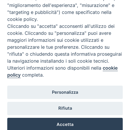
articoli
"miglioramento dell'esperienza", "misurazione" e
"targeting e pubblicità") come specificato nella
cookie policy.
Cliccando su "accetta" acconsenti all'utilizzo dei
cookie. Cliccando su "personalizza" puoi avere
maggiori informazioni sui cookie utilizzati e
personalizzare le tue preferenze. Cliccando su
SEDE
"rifiuta" o chiudendo questa informativa proseguirai
Piazza Mario Dottori, 14
la navigazione installando i soli cookie tecnici.
02047 Poggio Mirteto (Rieti)
Ulteriori informazioni sono disponibili nella
cookie
policy
completa.
CONTATTI
Personalizza
diocesi@diocesisabina.it
0765.24019
Rifiuta
NOTE LEGALI:
Accetta
consulta da qui