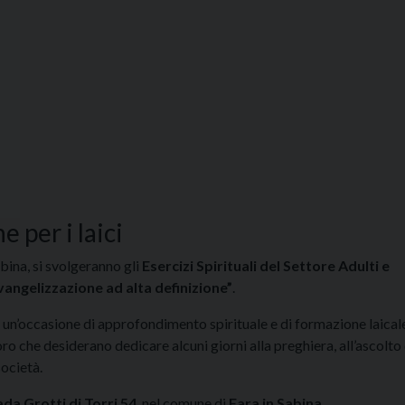
e per i laici
abina, si svolgeranno gli
Esercizi Spirituali del Settore Adulti e
vangelizzazione ad alta definizione”
.
ome un’occasione di approfondimento spirituale e di formazione laical
ro che desiderano dedicare alcuni giorni alla preghiera, all’ascolto 
società.
ada Grotti di Torri 54
, nel comune di
Fara in Sabina
.