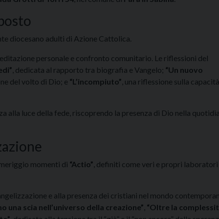
oposto
ente diocesano adulti di Azione Cattolica.
editazione personale e confronto comunitario. Le riflessioni del
edi”
, dedicata al rapporto tra biografia e Vangelo;
“Un nuovo
ne del volto di Dio; e
“L’incompiuto”
, una riflessione sulla capacità
nza alla luce della fede, riscoprendo la presenza di Dio nella quotidi
zzazione
pomeriggio momenti di
“Actio”
, definiti come veri e propri laboratori
’evangelizzazione e alla presenza dei cristiani nel mondo contempora
mo una scia nell’universo della creazione”
,
“Oltre la complessit
ito”
, dedicata alla tensione tra il “già” e il “non ancora” della speran