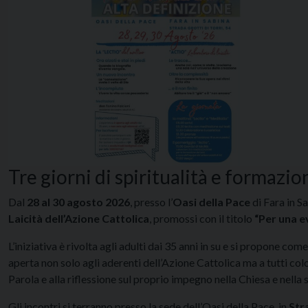
Tre giorni di spiritualità e formazion
Dal
28 al 30 agosto 2026
, presso l’
Oasi della Pace
di Fara in S
Laicità dell’Azione Cattolica
, promossi con il titolo
“Per una e
L’iniziativa è rivolta agli adulti dai 35 anni in su e si propone c
aperta non solo agli aderenti dell’Azione Cattolica ma a tutti colo
Parola e alla riflessione sul proprio impegno nella Chiesa e nella 
Gli incontri si terranno presso la sede dell’Oasi della Pace, in
Str