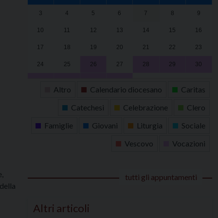
3
4
5
6
7
8
9
10
11
12
13
14
15
16
17
18
19
20
21
22
23
24
25
26
27
28
29
30
31
1
2
3
4
5
6
Altro
Calendario diocesano
Caritas
Catechesi
Celebrazione
Clero
Famiglie
Giovani
Liturgia
Sociale
Vescovo
Vocazioni
e,
tutti gli appuntamenti
della
Altri articoli