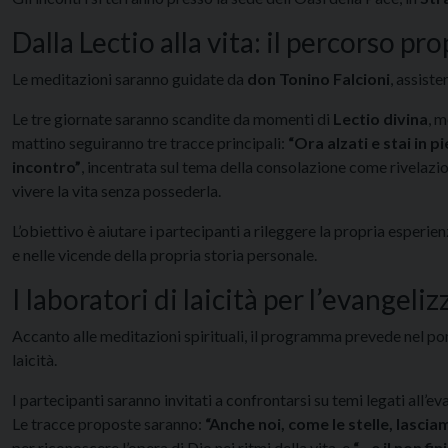
Dalla Lectio alla vita: il percorso pr
Le meditazioni saranno guidate da
don Tonino Falcioni
, assist
Le tre giornate saranno scandite da momenti di
Lectio divina
, m
mattino seguiranno tre tracce principali:
“Ora alzati e stai in pi
incontro”
, incentrata sul tema della consolazione come rivelazio
vivere la vita senza possederla.
L’obiettivo è aiutare i partecipanti a rileggere la propria esperie
e nelle vicende della propria storia personale.
I laboratori di laicità per l’evangeli
Accanto alle meditazioni spirituali, il programma prevede nel 
laicità.
I partecipanti saranno invitati a confrontarsi su temi legati all
Le tracce proposte saranno:
“Anche noi, come le stelle, lascia
per riconoscere l’opera di Dio nei ritmi della vita, e
“…e il non fin