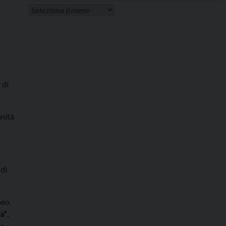
Altri
articoli
 di
anità
 di
neo.
à”
,
za