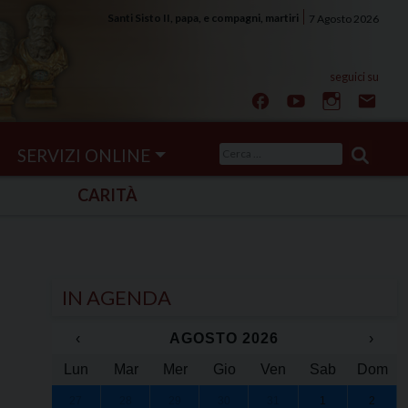
Santi Sisto II, papa, e compagni, martiri
7 Agosto 2026
Ricerca
SERVIZI ONLINE
per:
CARITÀ
IN AGENDA
‹
AGOSTO 2026
›
Lun
Mar
Mer
Gio
Ven
Sab
Dom
27
28
29
30
31
1
2