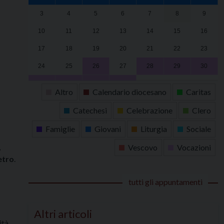
3
4
5
6
7
8
9
10
11
12
13
14
15
16
17
18
19
20
21
22
23
24
25
26
27
28
29
30
31
1
2
3
4
5
6
Altro
Calendario diocesano
Caritas
Catechesi
Celebrazione
Clero
Famiglie
Giovani
Liturgia
Sociale
,
Vescovo
Vocazioni
etro
.
tutti gli appuntamenti
Altri articoli
ità