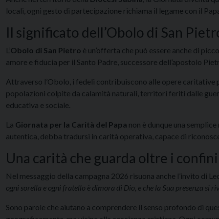
locali, ogni gesto di partecipazione richiama il legame con il Papa
Il significato dell’Obolo di San Pietr
L’
Obolo di San Pietro
è un’offerta che può essere anche di picco
amore e fiducia per il Santo Padre, successore dell’apostolo Piet
Attraverso l’Obolo, i fedeli contribuiscono alle opere caritative 
popolazioni colpite da calamità naturali, territori feriti dalle g
educativa e sociale.
La
Giornata per la Carità del Papa
non è dunque una semplice r
autentica, debba tradursi in carità operativa, capace di riconosce
Una carità che guarda oltre i confini
Nel messaggio della campagna 2026 risuona anche l’invito di Le
ogni sorella e ogni fratello è dimora di Dio, e che la Sua presenza si r
Sono parole che aiutano a comprendere il senso profondo di ques
geograficamente, ma vicine alla coscienza cristiana. Ogni comunit