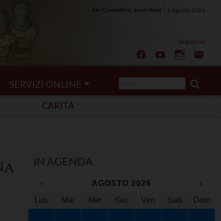
San Domenico, sacerdote
8 Agosto 2026
Ricerca
SERVIZI ONLINE
per:
CARITÀ
IN AGENDA
na
‹
AGOSTO 2026
›
Lun
Mar
Mer
Gio
Ven
Sab
Dom
27
28
29
30
31
1
2