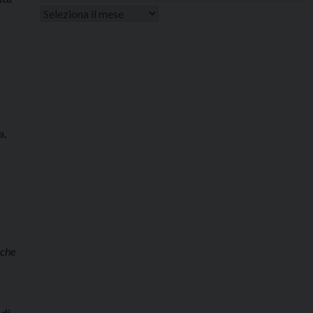
Altri
articoli
a,
 che
 di