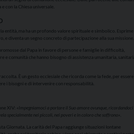
 e con la Chiesa universale.
o
la entità, ma ha un profondo valore spirituale e simbolico. Esprime
ro, e diventa un segno concreto di partecipazione alla sua missione.
promosse dal Papa in favore di persone e famiglie in difficoltà,
uerre e comunità che hanno bisogno di assistenza umanitaria, sanitari
accolta. È un gesto ecclesiale che ricorda come la fede, per essere
re i bisogni e di intervenire con responsabilità.
one XIV:
«Impegniamoci a portare il Suo amore ovunque, ricordandoci
ivela specialmente nei piccoli, nei poveri e in coloro che soffrono»
.
ta Giornata. La carità del Papa raggiunge situazioni lontane
à, anche nel territorio sabino, viene così chiamata a sentirsi parte