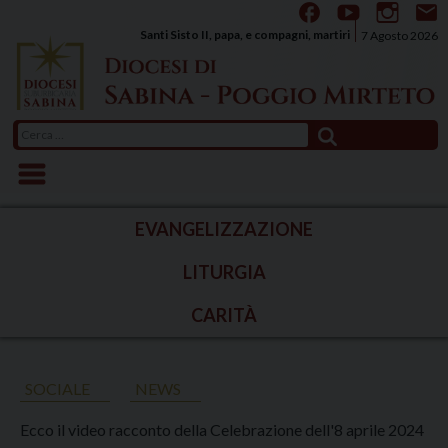
Skip
to
Santi Sisto II, papa, e compagni, martiri
7 Agosto 2026
content
Ricerca
per:
EVANGELIZZAZIONE
LITURGIA
CARITÀ
SOCIALE
NEWS
Ecco il video racconto della Celebrazione dell'8 aprile 2024