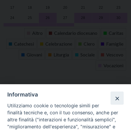
17
18
19
20
21
22
23
24
25
26
27
28
29
30
31
1
2
3
4
5
6
Altro
Calendario diocesano
Caritas
Catechesi
Celebrazione
Clero
Famiglie
Giovani
Liturgia
Sociale
Vescovo
Vocazioni
tutti gli appuntamenti
Informativa
Altri articoli
Utilizziamo cookie o tecnologie simili per
finalità tecniche e, con il tuo consenso, anche per
Altri
altre finalità ("interazioni e funzionalità semplici",
articoli
"miglioramento dell'esperienza", "misurazione" e