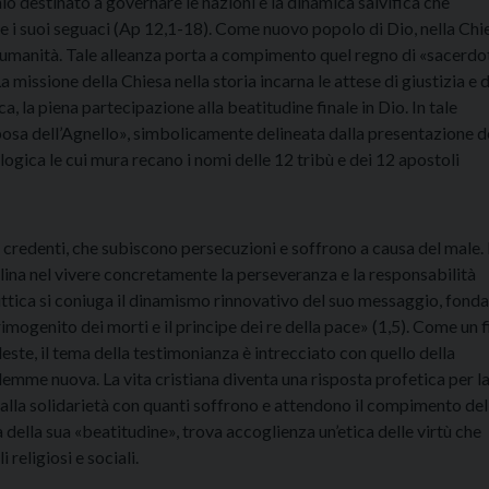
io destinato a governare le nazioni e la dinamica salvifica che
 e i suoi seguaci (Ap 12,1-18). Come nuovo popolo di Dio, nella Chie
 l’umanità. Tale alleanza porta a compimento quel regno di «sacerdo
a missione della Chiesa nella storia incarna le attese di giustizia e d
 la piena partecipazione alla beatitudine finale in Dio. In tale
sposa dell’Agnello», simbolicamente delineata dalla presentazione d
ica le cui mura recano i nomi delle 12 tribù e dei 12 apostoli
i credenti, che subiscono persecuzioni e soffrono a causa del male. 
eclina nel vivere concretamente la perseveranza e la responsabilità
littica si coniuga il dinamismo rinnovativo del suo messaggio, fond
primogenito dei morti e il principe dei re della pace» (1,5). Come un f
este, il tema della testimonianza è intrecciato con quello della
emme nuova. La vita cristiana diventa una risposta profetica per l
alla solidarietà con quanti soffrono e attendono il compimento del
della sua «beatitudine», trova accoglienza un’etica delle virtù che
religiosi e sociali.