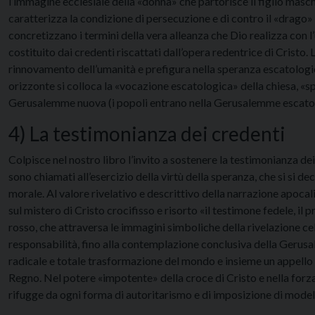
l’immagine ecclesiale della «donna» che partorisce il figlio masch
caratterizza la condizione di persecuzione e di contro il «drago»
concretizzano i termini della vera alleanza che Dio realizza con
costituito dai credenti riscattati dall’opera redentrice di Cristo. L
rinnovamento dell’umanità e prefigura nella speranza escatologica,
orizzonte si colloca la «vocazione escatologica» della chiesa, «
Gerusalemme nuova (i popoli entrano nella Gerusalemme escatolog
4) La testimonianza dei credenti
Colpisce nel nostro libro l’invito a sostenere la testimonianza de
sono chiamati all’esercizio della virtù della speranza, che si si d
morale. Al valore rivelativo e descrittivo della narrazione apoca
sul mistero di Cristo crocifisso e risorto «il testimone fedele, il 
rosso, che attraversa le immagini simboliche della rivelazione cel
responsabilità, fino alla contemplazione conclusiva della Gerusal
radicale e totale trasformazione del mondo e insieme un appello 
Regno. Nel potere «impotente» della croce di Cristo e nella forza 
rifugge da ogni forma di autoritarismo e di imposizione di modelli 