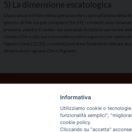
5) La dimensione escatologica
L’Apocalisse è il libro della speranza che si apre all’attesa della f
giorno» di Dio sta per compiersi (16,14), i credenti sono chiamati 
presente, mentre il «male» sta operando in tutte le sue forme demo
chiude a Dio e alla sua trascendenza verrà superato per opera dell
Signore Gesù (22,20), i credenti potranno finalmente entrare da
dimora dove regnano Dio e l’Agnello.
Informativa
Utilizziamo cookie o tecnologie s
funzionalità semplici", "miglior
cookie policy.
Cliccando su "accetta" acconsent