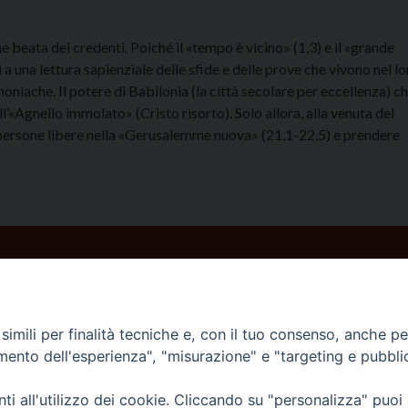
ine beata dei credenti. Poiché il «tempo è vicino» (1,3) e il «grande
a una lettura sapienziale delle sfide e delle prove che vivono nel lo
niache. Il potere di Babilonia (la città secolare per eccellenza) ch
’«Agnello immolato» (Cristo risorto). Solo allora, alla venuta del
 persone libere nella «Gerusalemme nuova» (21,1-22,5) e prendere
imili per finalità tecniche e, con il tuo consenso, anche per 
amento dell'esperienza", "misurazione" e "targeting e pubbli
i all'utilizzo dei cookie. Cliccando su "personalizza" puoi