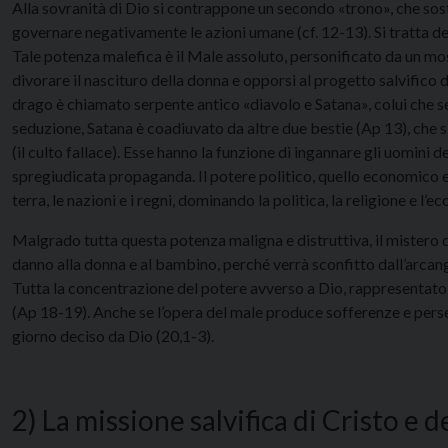
Alla sovranità di Dio si contrappone un secondo «trono», che sost
governare negativamente le azioni umane (cf. 12-13). Si tratta d
Tale potenza malefica è il Male assoluto, personificato da un mo
divorare il nascituro della donna e opporsi al progetto salvifico d
drago è chiamato serpente antico «diavolo e Satana», colui che se
seduzione, Satana è coadiuvato da altre due bestie (Ap 13), che
(il culto fallace). Esse hanno la funzione di ingannare gli uomini 
spregiudicata propaganda. Il potere politico, quello economico e 
terra, le nazioni e i regni, dominando la politica, la religione e l’e
Malgrado tutta questa potenza maligna e distruttiva, il mistero d
danno alla donna e al bambino, perché verrà sconfitto dall’arcang
Tutta la concentrazione del potere avverso a Dio, rappresentato d
(Ap 18-19). Anche se l’opera del male produce sofferenze e perse
giorno deciso da Dio (20,1-3).
2) La missione salvifica di Cristo e d