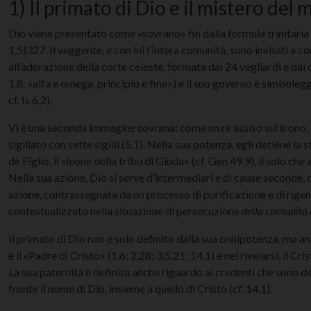
1) Il primato di Dio e il mistero del 
Dio viene presentato come «sovrano» fin dalla formula trinitaria ini
1,5)327. Il veggente, e con lui l’intera comunità, sono invitati a c
all’adorazione della corte celeste, formata dai 24 vegliardi e dai 
1,8: «alfa e omega, principio e fine») e il suo governo è simbole
cf. Is 6,2).
Vi è una seconda immagine sovrana: come un re assiso sul trono, Di
sigillato con sette sigilli (5,1). Nella sua potenza, egli detiene l
de Figlio, il «leone della tribù di Giuda» (cf. Gen 49,9), il solo che 
Nella sua azione, Dio si serve d’intermediari e di cause seconde,
azione, contrassegnata da un processo di purificazione e di rig
contestualizzato nella situazione di persecuzione
della comunità 
Il primato di Dio non è solo definito dalla sua onnipotenza, ma a
è il «Padre di Cristo» (1,6; 2,28; 3,5.21; 14,1) e nel rivelarsi, il 
La sua paternità è definita anche riguardo ai credenti che sono d
fronte il nome di Dio, insieme a quello di Cristo (cf. 14,1).