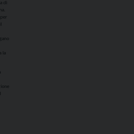
a di
na.
 per
l
agano
 la
à
zione
l