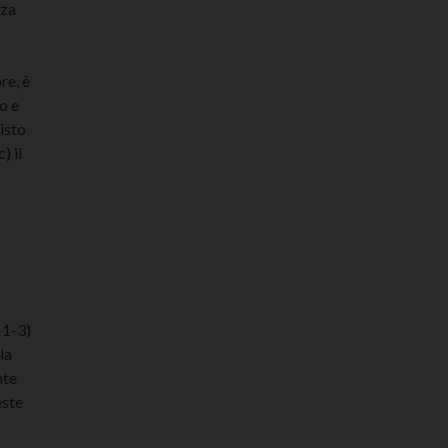
nza
re, è
o e
isto
) il
 1-3)
la
nte
este