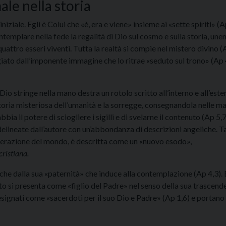
male nella storia
ziale. Egli è Colui che «è, era e viene» insieme ai «sette spiriti» (
ontemplare nella fede la regalità di Dio sul cosmo e sulla storia, une
quattro esseri viventi. Tutta la realtà si compie nel mistero divino 
ggiato dall’imponente immagine che lo ritrae «seduto sul trono» (Ap 
o stringe nella mano destra un rotolo scritto all’interno e all’este
a storia misteriosa dell’umanità e la sorregge, consegnandola nelle m
abbia il potere di sciogliere i sigilli e di svelarne il contenuto (Ap 5,7
 delineate dall’autore con un’abbondanza di descrizioni angeliche. T
enerazione del mondo, è descritta come un «nuovo esodo»,
cristiana.
nche dalla sua «paternità» che induce alla contemplazione (Ap 4,3). 
Cristo si presenta come «figlio del Padre» nel senso della sua trascend
esignati come «sacerdoti per il suo Dio e Padre» (Ap 1,6) e portano 