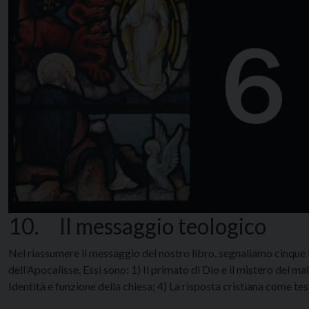
10. Il messaggio teologico
Nel riassumere il messaggio del nostro libro, segnaliamo cinque t
dell’Apocalisse, Essi sono: 1) Il primato di Dio e il mistero del male
Identità e funzione della chiesa; 4) La risposta cristiana come t