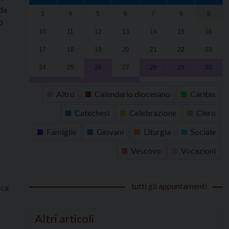
 da
3
4
5
6
7
8
9
o
10
11
12
13
14
15
16
17
18
19
20
21
22
23
24
25
26
27
28
29
30
31
1
2
3
4
5
6
Altro
Calendario diocesano
Caritas
Catechesi
Celebrazione
Clero
Famiglie
Giovani
Liturgia
Sociale
Vescovo
Vocazioni
tutti gli appuntamenti
ica
Altri articoli