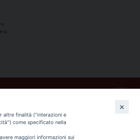
ro
e si
SEDE
Piazza Mario Dottori, 14
02047 Poggio Mirteto (Rieti)
altre finalità ("interazioni e
cità") come specificato nella
CONTATTI
diocesi@diocesisabina.it
 avere maggiori informazioni sui