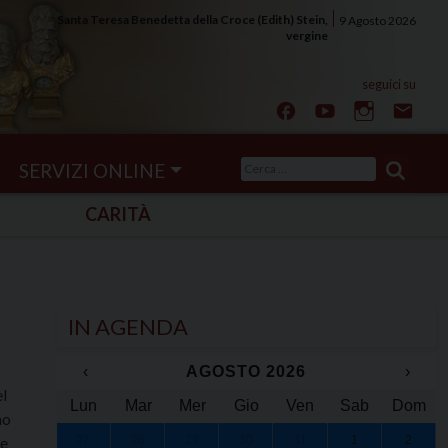
Santa Teresa Benedetta della Croce (Edith) Stein,
9 Agosto 2026
vergine
Ricerca
SERVIZI ONLINE
per:
CARITÀ
IN AGENDA
‹
AGOSTO 2026
›
el
Lun
Mar
Mer
Gio
Ven
Sab
Dom
mo
he
27
28
29
30
31
1
2