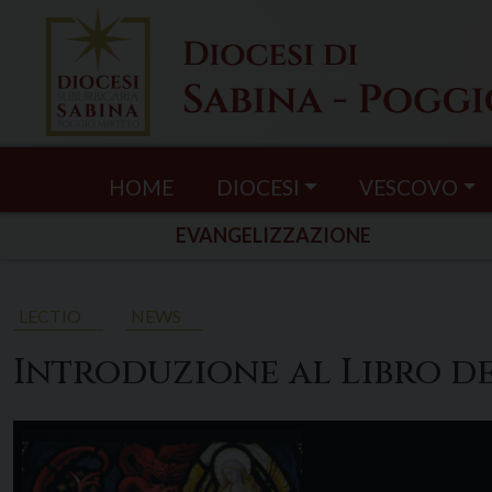
Skip
to
content
HOME
DIOCESI
VESCOVO
EVANGELIZZAZIONE
LECTIO
NEWS
Introduzione al Libro del