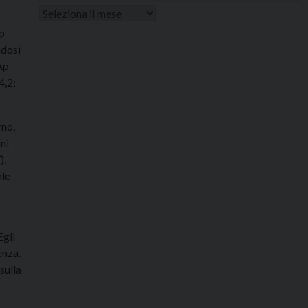
Altri
articoli
Ap
ndosi
(Ap
4,2;
rno,
ani
).
ale
Egli
enza.
sulla