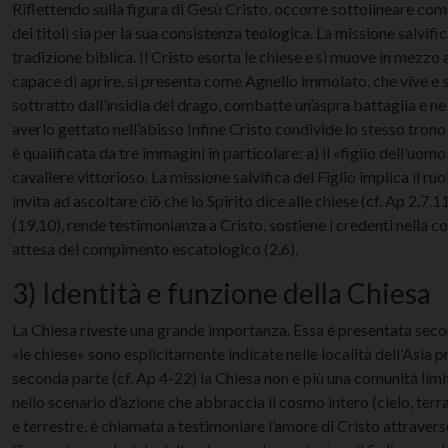
Riflettendo sulla figura di Gesù Cristo, occorre sottolineare com
dei titoli sia per la sua consistenza teologica. La missione salvif
tradizione biblica. Il Cristo esorta le chiese e si muove in mezzo
capace di aprire, si presenta come Agnello immolato, che vive e sa
sottratto dall’insidia del drago, combatte un’aspra battaglia e ne 
averlo gettato nell’abisso Infine Cristo condivide lo stesso tro
è qualificata da tre immagini in particolare: a) il «figlio dell’uomo
cavaliere vittorioso. La missione salvifica del Figlio implica il ru
invita ad ascoltare ciò che lo Spirito dice alle chiese (cf. Ap 2.7.11
(19,10), rende testimonianza a Cristo, sostiene i credenti nella c
attesa del compimento escatologico (2,6).
3) Identità e funzione della Chiesa
La Chiesa riveste una grande importanza. Essa è presentata secon
«le chiese» sono esplicitamente indicate nelle località dell’Asia p
seconda parte (cf. Ap 4-22) la Chiesa non è più una comunità lim
nello scenario d’azione che abbraccia il cosmo intero (cielo, terra
e terrestre, è chiamata a testimoniare l’amore di Cristo attraverso