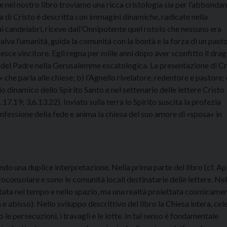
e nel nostro libro troviamo una ricca cristologia sia per l’abbonda
ica di Cristo è descritta con immagini dinamiche, radicate nella
 ai candelabri, riceve dall’Onnipotente quel rotolo che nessuno era
lva l’umanità, guida la comunità con la bontà e la forza di un pasto
esce vincitore. Egli regna per mille anni dopo aver sconfitto il drag
no del Padre nella Gerusalemme escatologica. La presentazione di Cr
» che parla alle chiese; b) l’Agnello rivelatore, redentore e pastore; c
olo dinamico dello Spirito Santo e nel settenario delle lettere Cristo
.17.19; 3,6.13.22). Inviato sulla terra lo Spirito suscita la profezia
onfessione della fede e anima la chiesa del suo amore di «sposa» in
do una duplice interpretazione. Nella prima parte del libro (cf. Ap
roconsolare e sono le comunità locali destinatarie delle lettere. Nel
itata nel tempo e nello spazio, ma una realtà proiettata cosmicame
 e abisso). Nello sviluppo descrittivo del libro la Chiesa intera, cel
 le persecuzioni, i travagli e le lotte. In tal senso è fondamentale