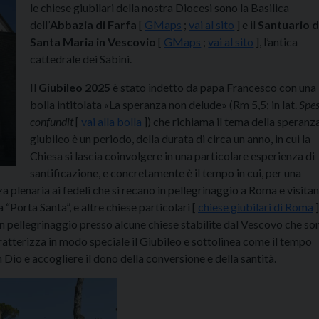
le chiese giubilari della nostra Diocesi sono la Basilica
dell’
Abbazia di Farfa
[
GMaps
;
vai al sito
] e il
Santuario d
Santa Maria in Vescovio
[
GMaps
;
vai al sito
], l’antica
cattedrale dei Sabini.
Il
Giubileo 2025
è stato indetto da papa Francesco con una
bolla intitolata «La speranza non delude» (Rm 5,5; in lat.
Spe
confundit
[
vai alla bolla
]) che richiama il tema della speranza.
giubileo è un periodo, della durata di circa un anno, in cui la
Chiesa si lascia coinvolgere in una particolare esperienza di
santificazione, e concretamente è il tempo in cui, per una
 plenaria ai fedeli che si recano in pellegrinaggio a Roma e visitan
“Porta Santa”, e altre chiese particolari [
chiese giubilari di Roma
]
in pellegrinaggio presso alcune chiese stabilite dal Vescovo che so
aratterizza in modo speciale il Giubileo e sottolinea come il tempo
 Dio e accogliere il dono della conversione e della santità.