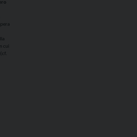
ero
a
opera
lla
n cui
(cf.