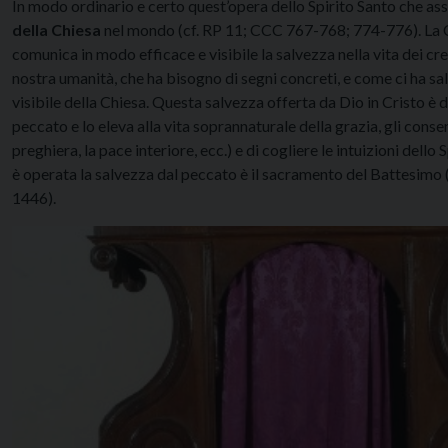
In modo ordinario e certo quest’opera dello Spirito Santo che ass
della Chiesa
nel mondo (cf. RP 11; CCC 767-768; 774-776). La Chi
comunica in modo efficace e visibile la salvezza nella vita dei cre
nostra umanità, che ha bisogno di segni concreti, e come ci ha sa
visibile della Chiesa. Questa salvezza offerta da Dio in Cristo è 
peccato e lo eleva alla vita soprannaturale della grazia, gli consen
preghiera, la pace interiore, ecc.) e di cogliere le intuizioni dello
è operata la salvezza dal peccato è il sacramento del Battesimo (c
1446).