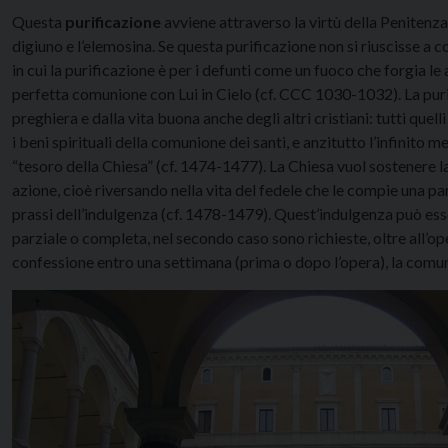
Questa
purificazione
avviene attraverso la virtù della Penitenza, 
digiuno e l’elemosina. Se questa purificazione non si riuscisse a
in cui la purificazione è per i defunti come un fuoco che forgia le
perfetta comunione con Lui in Cielo (cf. CCC 1030-1032). La purifi
preghiera e dalla vita buona anche degli altri cristiani: tutti quell
i beni spirituali della comunione dei santi, e anzitutto l’infinito mer
“tesoro della Chiesa” (cf. 1474-1477). La Chiesa vuol sostenere la
azione, cioè riversando nella vita del fedele che le compie una par
prassi dell’indulgenza (cf. 1478-1479). Quest’indulgenza può ess
parziale o completa, nel secondo caso sono richieste, oltre all’op
confessione entro una settimana (prima o dopo l’opera), la comu