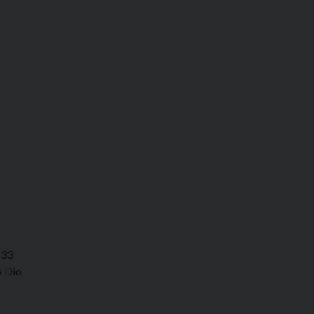
 33
a Dio