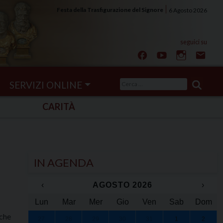
Festa della Trasfigurazione del Signore
6 Agosto 2026
Ricerca
SERVIZI ONLINE
per:
CARITÀ
IN AGENDA
‹
AGOSTO 2026
›
Lun
Mar
Mer
Gio
Ven
Sab
Dom
 che
27
28
29
30
31
1
2