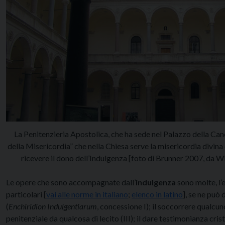
La Penitenzieria Apostolica, che ha sede nel Palazzo della Cance
della Misericordia” che nella Chiesa serve la misericordia divina e
ricevere il dono dell’Indulgenza [foto di Brunner 2007, d
Le opere che sono accompagnate dall’
indulgenza
sono molte, l’
particolari [
vai alle norme in italiano
;
elenco in latino
], se ne può
(
Enchiridion Indulgentiarum
, concessione I); il soccorrere qualcu
penitenziale da qualcosa di lecito (III); il dare testimonianza cri