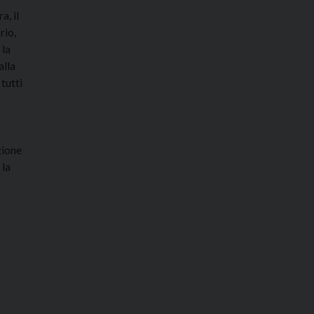
a, il
rio,
 la
alla
 tutti
zione
 la