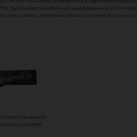
 i secoli e fino alla fine dei tempi offre ai singoli uomini la possibi
1992). Questa salvezza è offerta per qualunque peccato l’uomo abb
sero come scarlatto, diventeranno bianchi come neve. Se fossero ros
 al Padre è la salvezza
to mistero i credenti