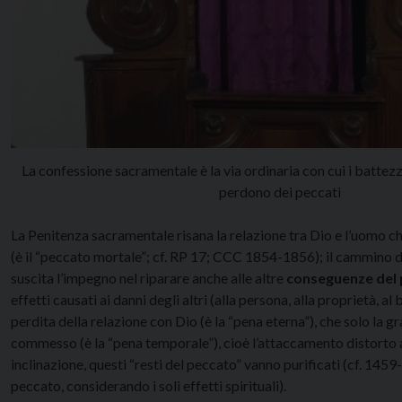
La confessione sacramentale è la via ordinaria con cui i battezz
perdono dei peccati
La Penitenza sacramentale risana la relazione tra Dio e l’uomo che
(è il “peccato mortale”; cf. RP 17; CCC 1854-1856); il cammino d
suscita l’impegno nel riparare anche alle altre
conseguenze del
effetti causati ai danni degli altri (alla persona, alla proprietà, al
perdita della relazione con Dio (è la “pena eterna”), che solo la gra
commesso (è la “pena temporale”), cioè l’attaccamento distorto al
inclinazione, questi “resti del peccato” vanno purificati (cf. 14
peccato, considerando i soli effetti spirituali).