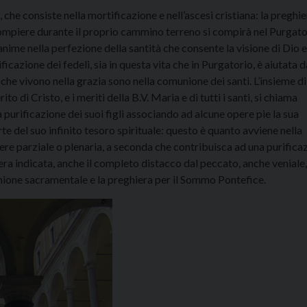
che consiste nella mortificazione e nell’ascesi cristiana: la preghier
 compiere durante il proprio cammino terreno si compirà nel Purgato
 anime nella perfezione della santità che consente la visione di Dio e
cazione dei fedeli, sia in questa vita che in Purgatorio, è aiutata d
i che vivono nella grazia sono nella comunione dei santi. L’insieme di
ito di Cristo, e i meriti della B.V. Maria e di tutti i santi, si chiama
 purificazione dei suoi figli associando ad alcune opere pie la sua
te del suo infinito tesoro spirituale: questo è quanto avviene nella
ere parziale o plenaria, a seconda che contribuisca ad una purifica
era indicata, anche il completo distacco dal peccato, anche veniale,
nione sacramentale e la preghiera per il Sommo Pontefice.