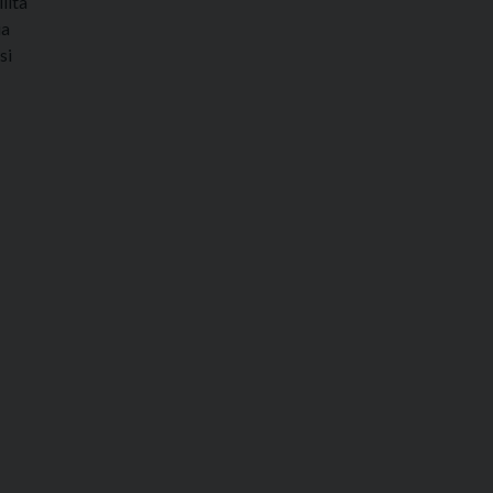
lità
ia
si