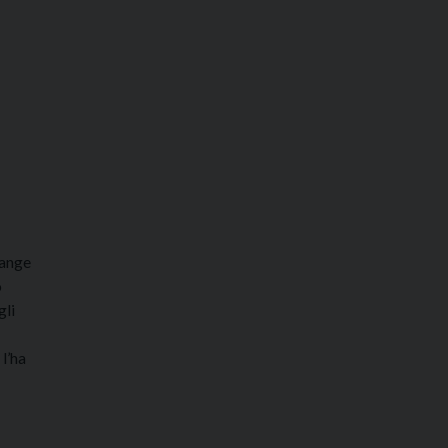
range
o
gli
 l’ha