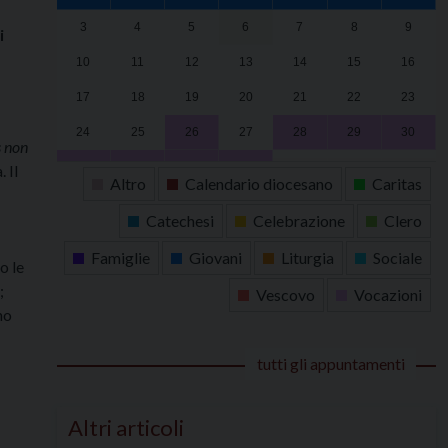
3
4
5
6
7
8
9
i
10
11
12
13
14
15
16
17
18
19
20
21
22
23
24
25
26
27
28
29
30
s non
31
1
2
3
4
5
6
 Il
Altro
Calendario diocesano
Caritas
Catechesi
Celebrazione
Clero
Famiglie
Giovani
Liturgia
Sociale
o le
;
Vescovo
Vocazioni
no
tutti gli appuntamenti
Altri articoli