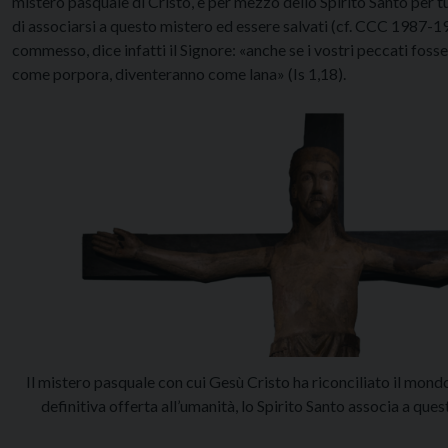
mistero pasquale di Cristo, e per mezzo dello Spirito Santo per tutti
di associarsi a questo mistero ed essere salvati (cf. CCC 1987-
commesso, dice infatti il Signore: «anche se i vostri peccati fos
come porpora, diventeranno come lana» (Is 1,18).
Il mistero pasquale con cui Gesù Cristo ha riconciliato il mondo
definitiva offerta all’umanità, lo Spirito Santo associa a ques