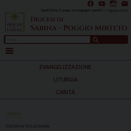
Skip
to
Santi Sisto II, papa, e compagni, martiri
7 Agosto 2026
content
Ricerca
per:
EVANGELIZZAZIONE
LITURGIA
CARITÀ
NEWS
Iniziativa Vocazionale