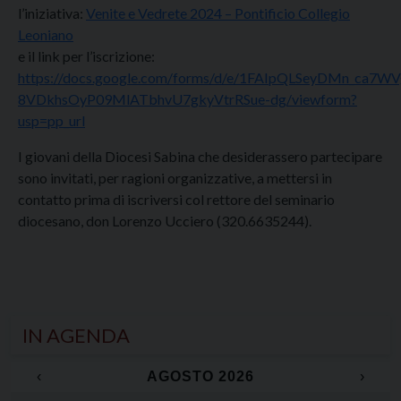
l’iniziativa:
Venite e Vedrete 2024 – Pontificio Collegio
Leoniano
e il link per l’iscrizione:
https://docs.google.com/forms/d/e/1FAIpQLSeyDMn_ca7WV
8VDkhsOyP09MlATbhvU7gkyVtrRSue-dg/viewform?
usp=pp_url
I giovani della Diocesi Sabina che desiderassero partecipare
sono invitati, per ragioni organizzative, a mettersi in
contatto prima di iscriversi col rettore del seminario
diocesano, don Lorenzo Ucciero (320.6635244).
IN AGENDA
‹
AGOSTO 2026
›