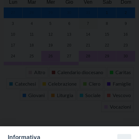
Lun
Mar
Mer
Gio
Ven
Sab
Dom
27
28
29
30
31
1
2
3
4
5
6
7
8
9
10
11
12
13
14
15
16
17
18
19
20
21
22
23
24
25
26
27
28
29
30
31
1
2
3
4
5
6
Altro
Calendario diocesano
Caritas
Catechesi
Celebrazione
Clero
Famiglie
Giovani
Liturgia
Sociale
Vescovo
Vocazioni
tutti gli appuntamenti
Informativa