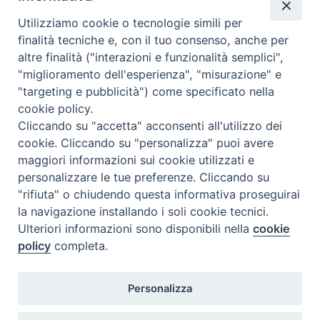
Altri articoli
Utilizziamo cookie o tecnologie simili per
finalità tecniche e, con il tuo consenso, anche per
Altri
altre finalità ("interazioni e funzionalità semplici",
articoli
"miglioramento dell'esperienza", "misurazione" e
"targeting e pubblicità") come specificato nella
cookie policy.
Cliccando su "accetta" acconsenti all'utilizzo dei
cookie. Cliccando su "personalizza" puoi avere
maggiori informazioni sui cookie utilizzati e
personalizzare le tue preferenze. Cliccando su
SEDE
"rifiuta" o chiudendo questa informativa proseguirai
Piazza Mario Dottori, 14
la navigazione installando i soli cookie tecnici.
02047 Poggio Mirteto (Rieti)
Ulteriori informazioni sono disponibili nella
cookie
policy
completa.
CONTATTI
Personalizza
diocesi@diocesisabina.it
0765.24019