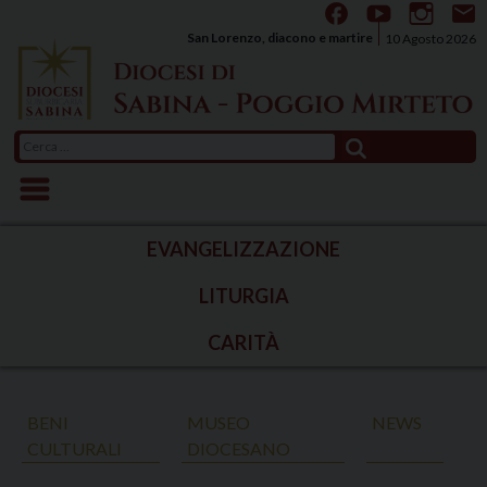
Skip
to
San Lorenzo, diacono e martire
10 Agosto 2026
content
Ricerca
per:
EVANGELIZZAZIONE
LITURGIA
CARITÀ
BENI
MUSEO
NEWS
CULTURALI
DIOCESANO