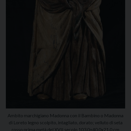
Ambito marchigiano Madonna con il Bambino o Madonna
di Loreto legno scolpito, intagliato, dorato; velluto di seta
rosso prima metà del XVII secolo 103.0×40.0x21.0 cm