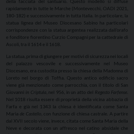
della facciata del santuario. Questo modello si diffuse
rapidamente in tutte le Marche (Montevecchi, OADI 2021,
180-182) e successivamente in tutta Italia. In particolare, la
statua lignea del Museo Diocesano Sabino ha particolari
corrispondenze con la statua argentea realizzata dall’orafo
e fonditore fiorentino Curzio Compagni per la cattedrale di
Ascoli, tra il 1614 e il 1618.
La statua, prima di giungere per motivi di sicurezza nei locali
del palazzo vescovile e successivamente nel Museo
Diocesano, era custodita presso la chiesa della Madonna di
Loreto nel borgo di Toffia. Questo antico edificio sacro
viene già menzionato come parrocchia, con il titolo di San
Giovanni
in Criptula
, nel 956, in un atto del
Regesto Farfense
.
Nel 1018 risulta essere di proprietà della vicina abbazia di
Farfa e già nel 1343 la chiesa è identificata come Santa
Maria
de Castello
, con funzione di chiesa castrale. A partire
dal XVII secolo viene, invece, citata come Santa Maria della
Neve e decorata con un affresco nel catino absidale che