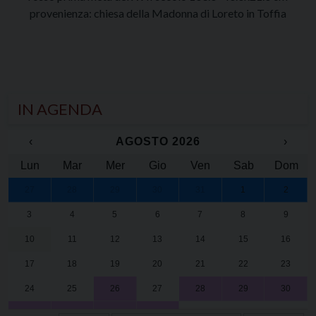
provenienza: chiesa della Madonna di Loreto in Toffia
IN AGENDA
‹
AGOSTO 2026
›
Lun
Mar
Mer
Gio
Ven
Sab
Dom
27
28
29
30
31
1
2
3
4
5
6
7
8
9
10
11
12
13
14
15
16
17
18
19
20
21
22
23
24
25
26
27
28
29
30
31
1
2
3
4
5
6