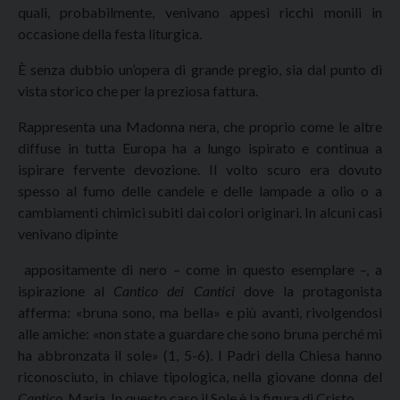
quali, probabilmente, venivano appesi ricchi monili in
occasione della festa liturgica.
È senza dubbio un’opera di grande pregio, sia dal punto di
vista storico che per la preziosa fattura.
Rappresenta una Madonna nera, che proprio come le altre
diffuse in tutta Europa ha a lungo ispirato e continua a
ispirare fervente devozione. Il volto scuro era dovuto
spesso al fumo delle candele e delle lampade a olio o a
cambiamenti chimici subiti dai colori originari. In alcuni casi
venivano dipinte
appositamente di nero – come in questo esemplare –, a
ispirazione al
Cantico dei Cantici
dove la protagonista
afferma: «bruna sono, ma bella» e più avanti, rivolgendosi
alle amiche: «non state a guardare che sono bruna perché mi
ha abbronzata il sole» (1, 5-6). I Padri della Chiesa hanno
riconosciuto, in chiave tipologica, nella giovane donna del
Cantico
, Maria. In questo caso il Sole è la figura di Cristo.