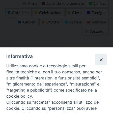
Altro
Calendario diocesano
Caritas
Catechesi
Celebrazione
Clero
Famiglie
Giovani
Liturgia
Sociale
Vescovo
Vocazioni
tutti gli appuntamenti
Informativa
Altri articoli
Utilizziamo cookie o tecnologie simili per
finalità tecniche e, con il tuo consenso, anche per
Altri
altre finalità ("interazioni e funzionalità semplici",
articoli
"miglioramento dell'esperienza", "misurazione" e
"targeting e pubblicità") come specificato nella
cookie policy.
Cliccando su "accetta" acconsenti all'utilizzo dei
cookie. Cliccando su "personalizza" puoi avere