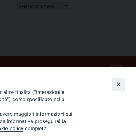
Altri
articoli
SEDE
Piazza Mario Dottori, 14
02047 Poggio Mirteto (Rieti)
altre finalità ("interazioni e
cità") come specificato nella
CONTATTI
diocesi@diocesisabina.it
 avere maggiori informazioni sui
0765.24019
sta informativa proseguirai la
kie policy
completa.