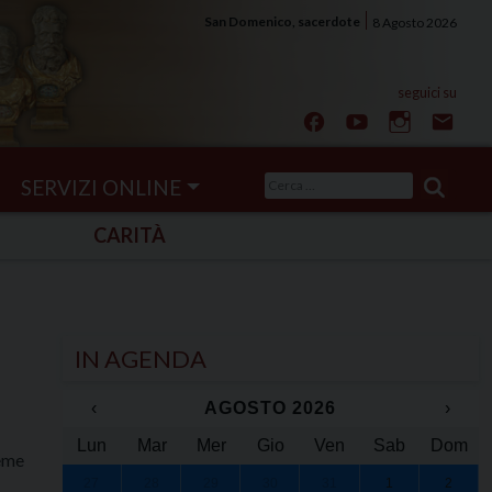
San Domenico, sacerdote
8 Agosto 2026
Ricerca
SERVIZI ONLINE
per:
CARITÀ
IN AGENDA
‹
AGOSTO 2026
›
Lun
Mar
Mer
Gio
Ven
Sab
Dom
ieme
27
28
29
30
31
1
2