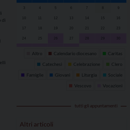
3
4
5
6
7
8
9
i
10
11
12
13
14
15
16
 di
17
18
19
20
21
22
23
24
25
26
27
28
29
30
l
31
1
2
3
4
5
6
Altro
Calendario diocesano
Caritas
elli
Catechesi
Celebrazione
Clero
Famiglie
Giovani
Liturgia
Sociale
Vescovo
Vocazioni
tutti gli appuntamenti
Altri articoli