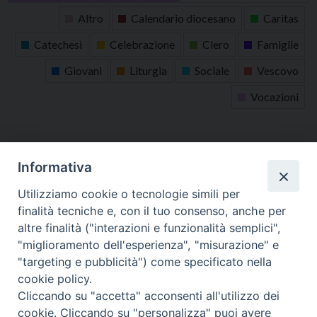
31
1
2
3
4
5
6
Altro
Calendario diocesano
Caritas
Catechesi
Celebrazione
Clero
Famiglie
Giovani
Liturgia
Sociale
Vescovo
Vocazioni
tutti gli appuntamenti
Informativa
Altri articoli
Utilizziamo cookie o tecnologie simili per
finalità tecniche e, con il tuo consenso, anche per
Altri
altre finalità ("interazioni e funzionalità semplici",
articoli
"miglioramento dell'esperienza", "misurazione" e
"targeting e pubblicità") come specificato nella
cookie policy.
Cliccando su "accetta" acconsenti all'utilizzo dei
cookie. Cliccando su "personalizza" puoi avere