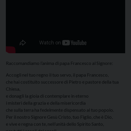
Raccomandiamo l’anima di papa Francesco al Signore:
Accogli nel tuo regno il tuo servo, il papa Francesco,
che hai costituito successore di Pietro e pastore della tua
Chiesa,
e donagli la gioia di contemplare in eterno
i misteri della grazia e della misericordia
che sulla terra ha fedelmente dispensato al tuo popolo.
Per il nostro Signore Gesù Cristo, tuo Figlio, che è Dio,
e vive e regna con te, nell’unità dello Spirito Santo,
per tutti i secoli dei secoli.