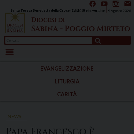
Skip
to
Santa Teresa Benedetta della Croce (Edith) Stein, vergine
9 Agosto 2026
content
Ricerca
per:
EVANGELIZZAZIONE
LITURGIA
CARITÀ
NEWS
Papa Francesco è