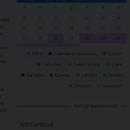
3
4
5
6
7
8
9
10
11
12
13
14
15
16
ovato
 a
17
18
19
20
21
22
23
ha
24
25
26
27
28
29
30
bina
31
1
2
3
4
5
6
Altro
Calendario diocesano
Caritas
e
ena
Catechesi
Celebrazione
Clero
Famiglie
Giovani
Liturgia
Sociale
Vescovo
Vocazioni
uor
a
smo
tutti gli appuntamenti
utti
Altri articoli