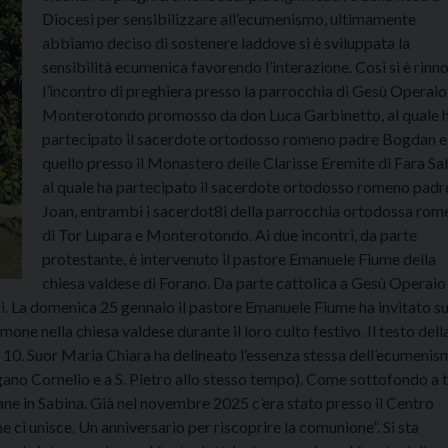
Diocesi per sensibilizzare all’ecumenismo, ultimamente
abbiamo deciso di sostenere laddove si è sviluppata la
sensibilità ecumenica favorendo l’interazione. Così si è rinn
l’incontro di preghiera presso la parrocchia di Gesù Operaio
Monterotondo promosso da don Luca Garbinetto, al quale 
partecipato il sacerdote ortodosso romeno padre Bogdan e
quello presso il Monastero delle Clarisse Eremite di Fara Sa
al quale ha partecipato il sacerdote ortodosso romeno padr
Joan, entrambi i sacerdot8i della parrocchia ortodossa rom
di Tor Lupara e Monterotondo. Ai due incontri, da parte
protestante, è intervenuto il pastore Emanuele Fiume della
chiesa valdese di Forano. Da parte cattolica a Gesù Operaio
si. La domenica 25 gennaio il pastore Emanuele Fiume ha invitato s
mone nella chiesa valdese durante il loro culto festivo. Il testo dell
ti 10. Suor Maria Chiara ha delineato l’essenza stessa dell’ecumeni
gano Cornelio e a S. Pietro allo stesso tempo). Come sottofondo a t
tiane in Sabina. Già nel novembre 2025 c’era stato presso il Centro
 ci unisce. Un anniversario per riscoprire la comunione”. Si sta