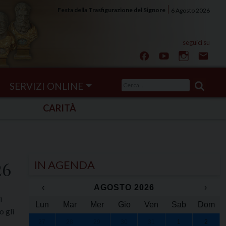
Festa della Trasfigurazione del Signore
6 Agosto 2026
Ricerca
SERVIZI ONLINE
per:
CARITÀ
IN AGENDA
26
‹
AGOSTO 2026
›
i
Lun
Mar
Mer
Gio
Ven
Sab
Dom
o gli
27
28
29
30
31
1
2