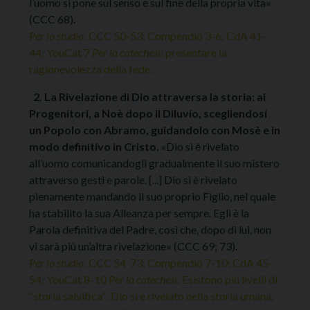
l’uomo si pone sul senso e sul fine della propria vita»
(CCC 68).
Per lo studio
: CCC 50-53; Compendio 3-6; CdA 41-
44; YouCat 7
Per la catechesi
: presentare la
ragionevolezza della fede.
2. La Rivelazione di Dio attraversa la storia: ai
Progenitori, a Noè dopo il Diluvio, scegliendosi
un Popolo con Abramo, guidandolo con Mosè e in
modo definitivo in Cristo.
«Dio si è rivelato
all’uomo comunicandogli gradualmente il suo mistero
attraverso gesti e parole. [...] Dio si è rivelato
pienamente mandando il suo proprio Figlio, nel quale
ha stabilito la sua Alleanza per sempre. Egli è la
Parola definitiva del Padre, così che, dopo di lui, non
vi sarà più un’altra rivelazione» (CCC 69; 73).
Per lo studio
: CCC 54-73; Compendio 7-10; CdA 45-
54; YouCat 8-10
Per la catechesi
: Esistono più livelli di
“storia salvifica”: Dio si è rivelato nella storia umana,