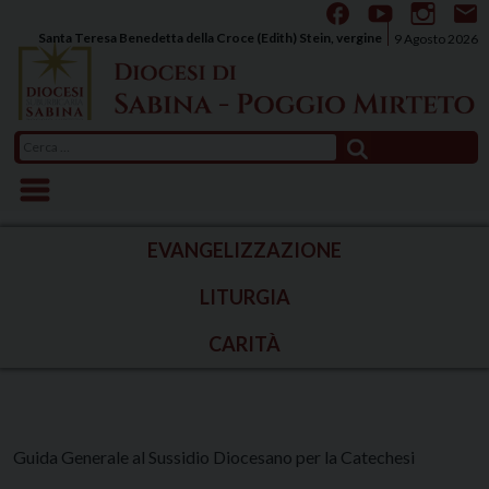
Skip
to
Santa Teresa Benedetta della Croce (Edith) Stein, vergine
9 Agosto 2026
content
Ricerca
per:
EVANGELIZZAZIONE
LITURGIA
CARITÀ
Guida Generale al Sussidio Diocesano per la Catechesi