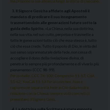
ma propone la sua alleanza lungo la storia di ciascuno.
3. Il Signore Gesù ha affidato agli Apostoli il
mandato di predicare il suo insegnamento
trasmettendolo alle generazioni future sotto la
guida dello Spirito.
«La Chiesa, nella sua dottrina,
nella sua vita, nel suo culto, perpetua e trasmette a
tutte le generazioni tutto ciò che essa stessa è, tutto
ciò che essa crede. Tutto il popolo di Dio, in virtù del
suo senso soprannaturale della fede, non cessa di
accogliere il dono della rivelazione divina, di
penetrarlo sempre più profondamente e di viverlo più
pienamente» (CCC 98-99).
Per lo studio
: CCC 74-100; Compendio 11-17; CdA
55-62; YouCat 11-13
Per la catechesi
: Non è
ragionevole separare la fede in Dio dalla nostra
relazione con la Chiesa: sempre volti concreti ci
presentano il Signore Gesù.
4. La dottrina sulla Scrittura è stata esposta