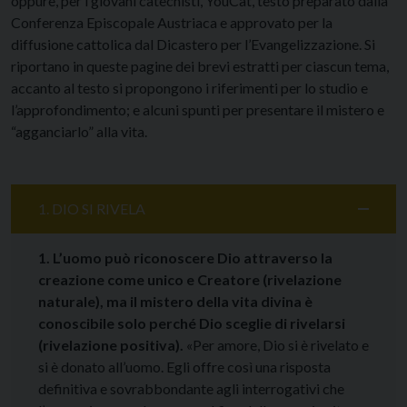
oppure, per i giovani catechisti, YouCat, testo preparato dalla
Conferenza Episcopale Austriaca e approvato per la
diffusione cattolica dal Dicastero per l’Evangelizzazione. Si
riportano in queste pagine dei brevi estratti per ciascun tema,
accanto al testo si propongono i riferimenti per lo studio e
l’approfondimento; e alcuni spunti per presentare il mistero e
“agganciarlo” alla vita.
1. DIO SI RIVELA
1. L’uomo può riconoscere Dio attraverso la
creazione come unico e Creatore (rivelazione
naturale), ma il mistero della vita divina è
conoscibile solo perché Dio sceglie di rivelarsi
(rivelazione positiva).
«Per amore, Dio si è rivelato e
si è donato all’uomo. Egli offre così una risposta
definitiva e sovrabbondante agli interrogativi che