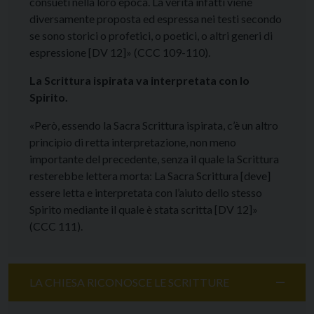
consueti nella loro epoca. La verità infatti viene
diversamente proposta ed espressa nei testi secondo
se sono storici o profetici, o poetici, o altri generi di
espressione [DV 12]» (CCC 109-110).
La Scrittura ispirata va interpretata con lo
Spirito.
«Però, essendo la Sacra Scrittura ispirata, c’è un altro
principio di retta interpretazione, non meno
importante del precedente, senza il quale la Scrittura
resterebbe lettera morta: La Sacra Scrittura [deve]
essere letta e interpretata con l’aiuto dello stesso
Spirito mediante il quale è stata scritta [DV 12]»
(CCC 111).
LA CHIESA RICONOSCE LE SCRITTURE