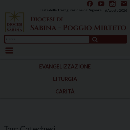
Skip
to
Festa della Trasfigurazione del Signore
6 Agosto 2026
content
Ricerca
per:
EVANGELIZZAZIONE
LITURGIA
CARITÀ
Tag:
Catechesi