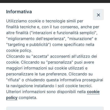
tutti gli appuntamenti
Informativa
Altri articoli
Utilizziamo cookie o tecnologie simili per
finalità tecniche e, con il tuo consenso, anche per
Altri
altre finalità ("interazioni e funzionalità semplici",
articoli
"miglioramento dell'esperienza", "misurazione" e
"targeting e pubblicità") come specificato nella
cookie policy.
Cliccando su "accetta" acconsenti all'utilizzo dei
cookie. Cliccando su "personalizza" puoi avere
maggiori informazioni sui cookie utilizzati e
personalizzare le tue preferenze. Cliccando su
SEDE
"rifiuta" o chiudendo questa informativa proseguirai
Piazza Mario Dottori, 14
la navigazione installando i soli cookie tecnici.
02047 Poggio Mirteto (Rieti)
Ulteriori informazioni sono disponibili nella
cookie
policy
completa.
CONTATTI