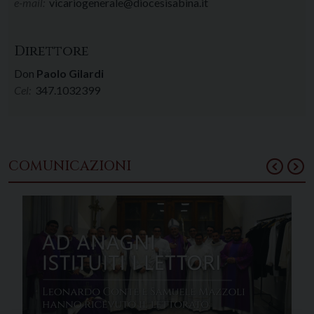
e-mail:
vicariogenerale@diocesisabina.it
Direttore
Don
Paolo Gilardi
Cel:
347.1032399
COMUNICAZIONI
Prev
N