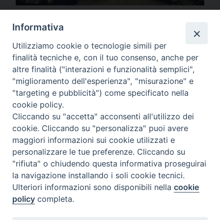
Due seminaristi sabini sono diventati lettori
Informativa
Utilizziamo cookie o tecnologie simili per
finalità tecniche e, con il tuo consenso, anche per
altre finalità ("interazioni e funzionalità semplici",
"miglioramento dell'esperienza", "misurazione" e
"targeting e pubblicità") come specificato nella
cookie policy.
Cliccando su "accetta" acconsenti all'utilizzo dei
cookie. Cliccando su "personalizza" puoi avere
maggiori informazioni sui cookie utilizzati e
SEDE
personalizzare le tue preferenze. Cliccando su
Piazza Mario Dottori, 14
"rifiuta" o chiudendo questa informativa proseguirai
02047 Poggio Mirteto (Rieti)
la navigazione installando i soli cookie tecnici.
Ulteriori informazioni sono disponibili nella
cookie
policy
completa.
CONTATTI
diocesi@diocesisabina.it