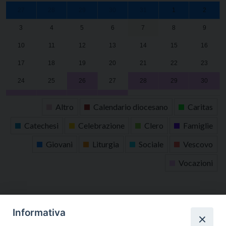
27
28
29
30
31
1
2
3
4
5
6
7
8
9
10
11
12
13
14
15
16
17
18
19
20
21
22
23
24
25
26
27
28
29
30
31
1
2
3
4
5
6
Altro
Calendario diocesano
Caritas
Catechesi
Celebrazione
Clero
Famiglie
Giovani
Liturgia
Sociale
Vescovo
Vocazioni
tutti gli appuntamenti
Informativa