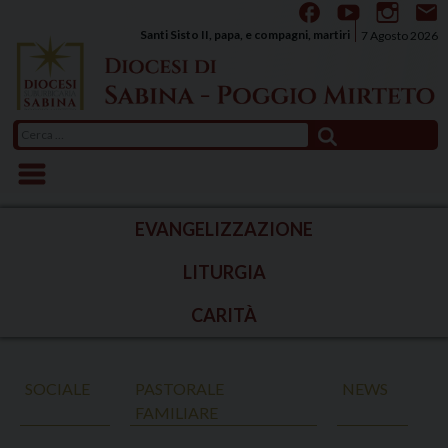
Skip
to
Santi Sisto II, papa, e compagni, martiri
7 Agosto 2026
content
Ricerca
per:
EVANGELIZZAZIONE
LITURGIA
CARITÀ
SOCIALE
PASTORALE
NEWS
FAMILIARE