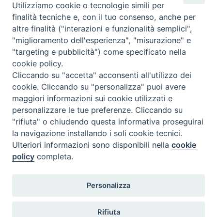
Altri articoli
Utilizziamo cookie o tecnologie simili per
finalità tecniche e, con il tuo consenso, anche per
Altri
altre finalità ("interazioni e funzionalità semplici",
articoli
"miglioramento dell'esperienza", "misurazione" e
"targeting e pubblicità") come specificato nella
cookie policy.
Cliccando su "accetta" acconsenti all'utilizzo dei
cookie. Cliccando su "personalizza" puoi avere
maggiori informazioni sui cookie utilizzati e
personalizzare le tue preferenze. Cliccando su
SEDE
"rifiuta" o chiudendo questa informativa proseguirai
Piazza Mario Dottori, 14
la navigazione installando i soli cookie tecnici.
02047 Poggio Mirteto (Rieti)
Ulteriori informazioni sono disponibili nella
cookie
policy
completa.
CONTATTI
Personalizza
diocesi@diocesisabina.it
0765.24019
Rifiuta