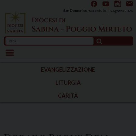
Skip
to
San Domenico, sacerdote
8 Agosto 2026
content
Ricerca
per:
EVANGELIZZAZIONE
LITURGIA
CARITÀ