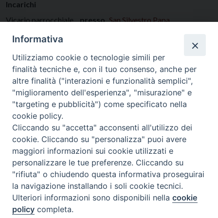
Incarichi
Vicario parrocchiale
presso
San Silvestro Papa
Vicario parrocchiale
presso
San Michele Arcangelo
Informativa
Vicario parrocchiale
presso
Santa Maria Nuova
Utilizziamo cookie o tecnologie simili per
finalità tecniche e, con il tuo consenso, anche per
altre finalità ("interazioni e funzionalità semplici",
"miglioramento dell'esperienza", "misurazione" e
"targeting e pubblicità") come specificato nella
cookie policy.
Cliccando su "accetta" acconsenti all'utilizzo dei
cookie. Cliccando su "personalizza" puoi avere
maggiori informazioni sui cookie utilizzati e
personalizzare le tue preferenze. Cliccando su
SEDE
"rifiuta" o chiudendo questa informativa proseguirai
Piazza Mario Dottori, 14
la navigazione installando i soli cookie tecnici.
02047 Poggio Mirteto (Rieti)
Ulteriori informazioni sono disponibili nella
cookie
policy
completa.