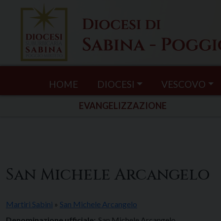
Skip
to
content
HOME
DIOCESI
VESCOVO
EVANGELIZZAZIONE
San Michele Arcangelo
Martiri Sabini
»
San Michele Arcangelo
Denominazione ufficiale:
San Michele Arcangelo