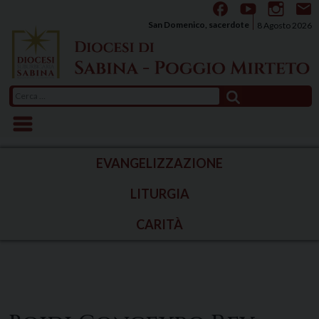
Skip
to
San Domenico, sacerdote
8 Agosto 2026
content
Ricerca
per:
EVANGELIZZAZIONE
LITURGIA
CARITÀ