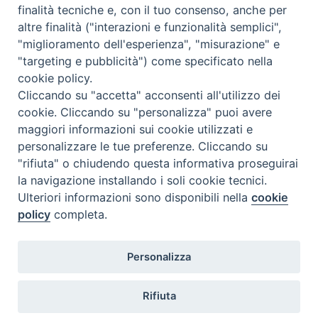
finalità tecniche e, con il tuo consenso, anche per
altre finalità ("interazioni e funzionalità semplici",
"miglioramento dell'esperienza", "misurazione" e
"targeting e pubblicità") come specificato nella
cookie policy.
Cliccando su "accetta" acconsenti all'utilizzo dei
cookie. Cliccando su "personalizza" puoi avere
maggiori informazioni sui cookie utilizzati e
personalizzare le tue preferenze. Cliccando su
SEDE
"rifiuta" o chiudendo questa informativa proseguirai
Piazza Mario Dottori, 14
la navigazione installando i soli cookie tecnici.
02047 Poggio Mirteto (Rieti)
Ulteriori informazioni sono disponibili nella
cookie
policy
completa.
CONTATTI
Personalizza
diocesi@diocesisabina.it
0765.24019
Rifiuta