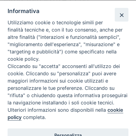
Informativa
venerdì
8
Dicembre
16:30
Utilizziamo cookie o tecnologie simili per
Ordinazione diaconale
finalità tecniche e, con il tuo consenso, anche per
Inizio:
08/12/2023 16:30
altre finalità ("interazioni e funzionalità semplici",
"miglioramento dell'esperienza", "misurazione" e
"targeting e pubblicità") come specificato nella
cookie policy.
Cliccando su "accetta" acconsenti all'utilizzo dei
cookie. Cliccando su "personalizza" puoi avere
maggiori informazioni sui cookie utilizzati e
personalizzare le tue preferenze. Cliccando su
SEDE
"rifiuta" o chiudendo questa informativa proseguirai
Piazza Mario Dottori, 14
la navigazione installando i soli cookie tecnici.
02047 Poggio Mirteto (Rieti)
Ulteriori informazioni sono disponibili nella
cookie
policy
completa.
CONTATTI
Personalizza