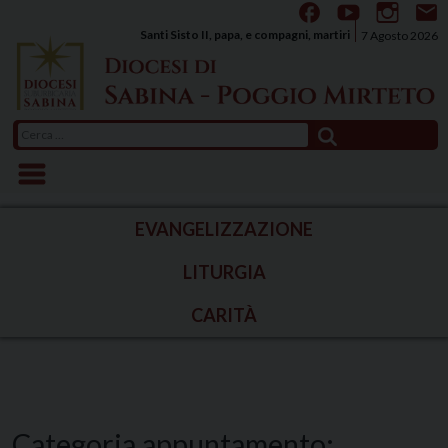
Skip
to
Santi Sisto II, papa, e compagni, martiri
7 Agosto 2026
content
Ricerca
per:
EVANGELIZZAZIONE
LITURGIA
CARITÀ
Categoria appuntamento: