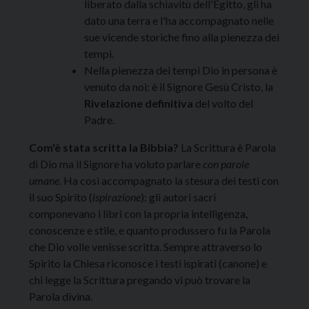
liberato dalla schiavitù dell'Egitto, gli ha
dato una terra e l'ha accompagnato nelle
sue vicende storiche fino alla pienezza dei
tempi.
Nella pienezza dei tempi Dio in persona è
venuto da noi: è il Signore Gesù Cristo, la
Rivelazione definitiva
del volto del
Padre.
Com'è stata scritta la Bibbia?
La Scrittura è Parola
di Dio ma il Signore ha voluto parlare
con parole
umane
. Ha così accompagnato la stesura dei testi con
il suo Spirito (
ispirazione
): gli autori sacri
componevano i libri con la propria intelligenza,
conoscenze e stile, e quanto produssero fu la Parola
che Dio volle venisse scritta. Sempre attraverso lo
Spirito la Chiesa riconosce i testi ispirati (canone) e
chi legge la Scrittura pregando vi può trovare la
Parola divina.