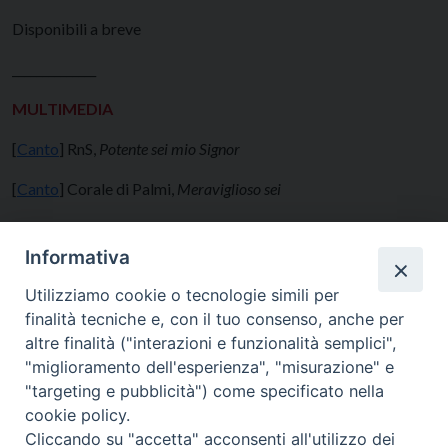
Disponibili a breve
______________
MULTIMEDIA
[
Canto
] RnS,
Potente sei mio Signor
[
Canto
] Corale di Palmi,
Meraviglioso sei
Informativa
Scheda per i ragazzi
Utilizziamo cookie o tecnologie simili per
finalità tecniche e, con il tuo consenso, anche per
altre finalità ("interazioni e funzionalità semplici",
"miglioramento dell'esperienza", "misurazione" e
"targeting e pubblicità") come specificato nella
cookie policy.
Cliccando su "accetta" acconsenti all'utilizzo dei