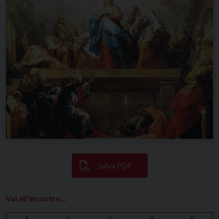
Salva PDF
Vai all'incontro...
1
2
3
4
5