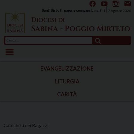
Skip
to
Santi Sisto II, papa, e compagni, martiri
7 Agosto 2026
content
Ricerca
per:
EVANGELIZZAZIONE
LITURGIA
CARITÀ
Catechesi dei Ragazzi