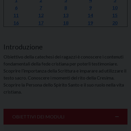
6
7
8
9
10
11
12
13
14
15
16
17
18
19
20
Introduzione
Obiettivo della catechesi dei ragazzi è conoscere i contenuti
fondamentali della fede cristiana per poterli testimoniare.
Scoprire l’importanza della Scrittura e imparare ad utilizzare il
testo sacro. Conoscere i momenti del rito della Cresima.
Scoprire la Persona dello Spirito Santo e il suo ruolo nella vita
cristiana.
OBIETTIVI DEI MODULI