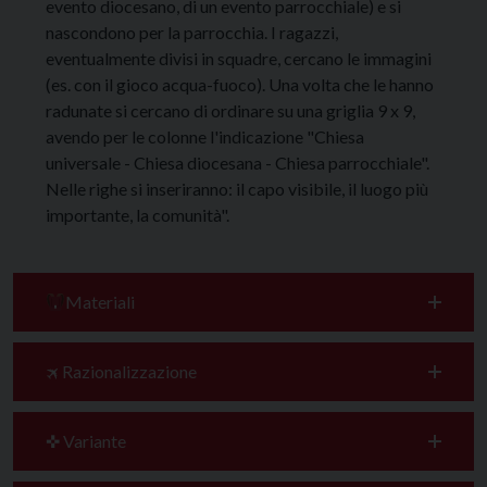
evento diocesano, di un evento parrocchiale) e si
nascondono per la parrocchia. I ragazzi,
eventualmente divisi in squadre, cercano le immagini
(es. con il gioco acqua-fuoco). Una volta che le hanno
radunate si cercano di ordinare su una griglia 9 x 9,
avendo per le colonne l'indicazione "Chiesa
universale - Chiesa diocesana - Chiesa parrocchiale".
Nelle righe si inseriranno: il capo visibile, il luogo più
importante, la comunità".
Materiali
🛪 Razionalizzazione
✜ Variante