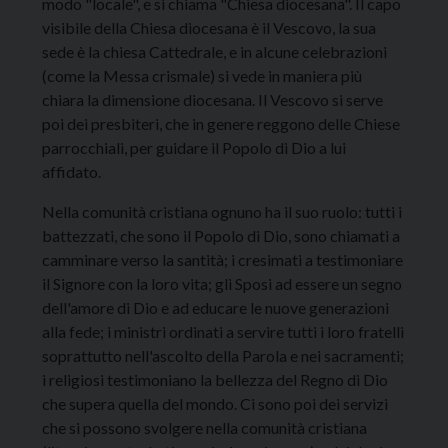
modo "locale", e si chiama "Chiesa diocesana". Il capo
visibile della Chiesa diocesana è il Vescovo, la sua
sede è la chiesa Cattedrale, e in alcune celebrazioni
(come la Messa crismale) si vede in maniera più
chiara la dimensione diocesana. Il Vescovo si serve
poi dei presbiteri, che in genere reggono delle Chiese
parrocchiali, per guidare il Popolo di Dio a lui
affidato.
Nella comunità cristiana ognuno ha il suo ruolo: tutti i
battezzati, che sono il Popolo di Dio, sono chiamati a
camminare verso la santità; i cresimati a testimoniare
il Signore con la loro vita; gli Sposi ad essere un segno
dell'amore di Dio e ad educare le nuove generazioni
alla fede; i ministri ordinati a servire tutti i loro fratelli
soprattutto nell'ascolto della Parola e nei sacramenti;
i religiosi testimoniano la bellezza del Regno di Dio
che supera quella del mondo. Ci sono poi dei servizi
che si possono svolgere nella comunità cristiana