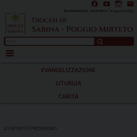
Skip
to
San Domenico, sacerdote
8 Agosto 2026
content
Ricerca
per:
EVANGELIZZAZIONE
LITURGIA
CARITÀ
LO SPIRITO PROMESSO