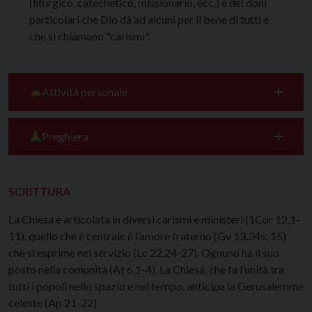
(liturgico, catechetico, missionario, ecc.) e dei doni
particolari che Dio dà ad alcuni per il bene di tutti e
che si chiamano "carismi".
Attività personale
Preghiera
SCRITTURA
La Chiesa è articolata in diversi carismi e ministeri (1Cor 12,1-
11), quello che è centrale è l’amore fraterno (Gv 13,34s; 15)
che si esprime nel servizio (Lc 22,24-27). Ognuno ha il suo
posto nella comunità (At 6,1-4). La Chiesa, che fa l’unità tra
tutti i popoli nello spazio e nel tempo, anticipa la Gerusalemme
celeste (Ap 21-22).