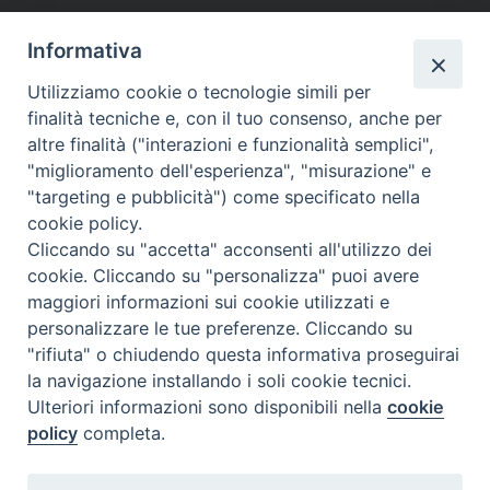
Informativa
Scheda per i ragazzi
Utilizziamo cookie o tecnologie simili per
finalità tecniche e, con il tuo consenso, anche per
altre finalità ("interazioni e funzionalità semplici",
"miglioramento dell'esperienza", "misurazione" e
"targeting e pubblicità") come specificato nella
cookie policy.
Cliccando su "accetta" acconsenti all'utilizzo dei
cookie. Cliccando su "personalizza" puoi avere
maggiori informazioni sui cookie utilizzati e
SEDE
personalizzare le tue preferenze. Cliccando su
Piazza Mario Dottori, 14
"rifiuta" o chiudendo questa informativa proseguirai
02047 Poggio Mirteto (Rieti)
la navigazione installando i soli cookie tecnici.
Ulteriori informazioni sono disponibili nella
cookie
policy
completa.
CONTATTI
diocesi@diocesisabina.it