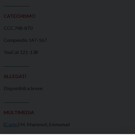
______________
CATECHISMO
CCC 748-870
Compendio 147-167
YouCat 121-138
______________
ALLEGATI
Disponibili a breve
______________
MULTIMEDIA
[
Canto
] M. Mammoli,
Emmanuel