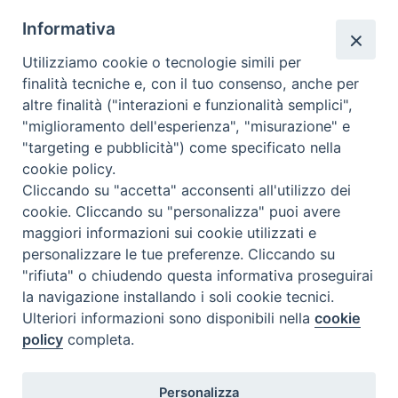
Informativa
Scheda per i ragazzi
Utilizziamo cookie o tecnologie simili per
finalità tecniche e, con il tuo consenso, anche per
altre finalità ("interazioni e funzionalità semplici",
"miglioramento dell'esperienza", "misurazione" e
"targeting e pubblicità") come specificato nella
cookie policy.
Cliccando su "accetta" acconsenti all'utilizzo dei
cookie. Cliccando su "personalizza" puoi avere
maggiori informazioni sui cookie utilizzati e
SEDE
personalizzare le tue preferenze. Cliccando su
Piazza Mario Dottori, 14
"rifiuta" o chiudendo questa informativa proseguirai
02047 Poggio Mirteto (Rieti)
la navigazione installando i soli cookie tecnici.
Ulteriori informazioni sono disponibili nella
cookie
policy
completa.
CONTATTI
diocesi@diocesisabina.it
Personalizza
0765.24019