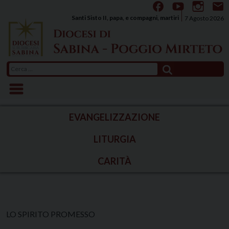
Skip
to
Santi Sisto II, papa, e compagni, martiri
7 Agosto 2026
content
Ricerca
per:
EVANGELIZZAZIONE
LITURGIA
CARITÀ
LO SPIRITO PROMESSO