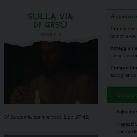
🞋
obiettivo
Conoscenz
nome; la voca
Atteggiame
sviluppare di
Comportam
accogliendo 
Gioco d
Ruba-ban
Cf.
Sarete miei testimoni
: cap. 2, pp. 27-42.
I ragazzi 
il nome d