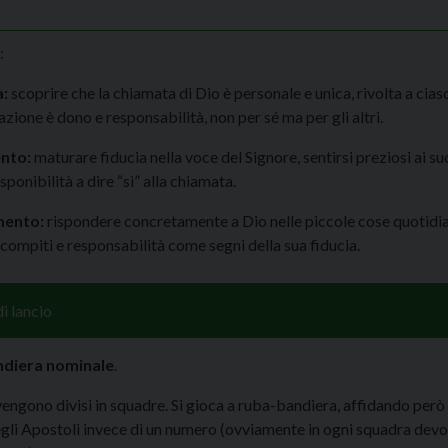
:
a:
scoprire che la chiamata di Dio è personale e unica, rivolta a cia
zione è dono e responsabilità, non per sé ma per gli altri.
nto:
maturare fiducia nella voce del Signore, sentirsi preziosi ai su
sponibilità a dire “sì” alla chiamata.
ento:
rispondere concretamente a Dio nelle piccole cose quotidia
compiti e responsabilità come segni della sua fiducia.
i lancio
diera nominale
.
vengono divisi in squadre. Si gioca a ruba-bandiera, affidando però 
egli Apostoli invece di un numero (ovviamente in ogni squadra devo