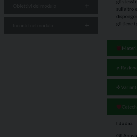
gli stessi
Obiettivi del modulo
sull’altro 
dispongono
gli tiene i 
Incontri nel modulo
Materia
🛪 Razion
✜ Variant
Catech
I dodici.
Gli Aposto