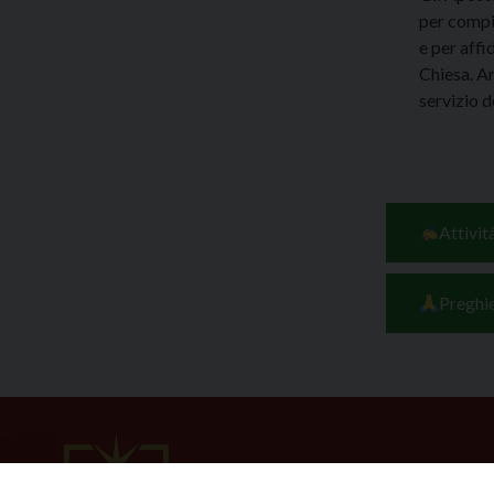
per compie
e per affi
Chiesa. An
servizio d
Attivit
Preghi