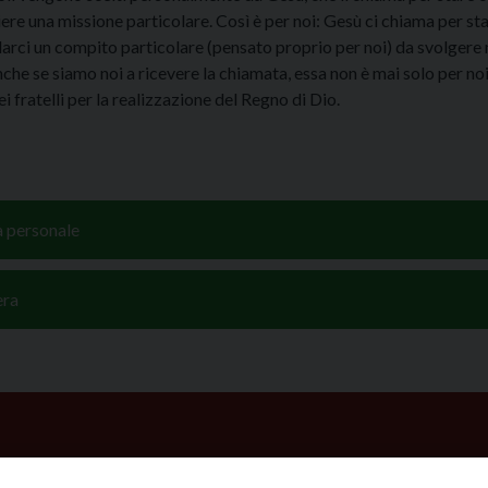
re una missione particolare. Così è per noi: Gesù ci chiama per sta
darci un compito particolare (pensato proprio per noi) da svolgere 
che se siamo noi a ricevere la chiamata, essa non è mai solo per noi:
ei fratelli per la realizzazione del Regno di Dio.
à personale
era