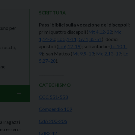
SCRITTURA
Passi biblici sulla vocazione dei discepoli
:
scuno per
primi quattro discepoli (
Mt 4,12-22
;
Mc
1,14-20
;
Lc 5,1-11
;
Gv 1,35-51
); dodici
apostoli (
Lc 6,12-19
); settantadue (
Lc 10,1-
oi occhi,
9
); san Matteo (
Mt 9,9–13
;
Mc 2,13–17
;
Lc
5,27–28
).
ne,
______________
CATECHISMO
CCC 551-553
Compendio 109
CdA 200-206
ai ragazzi
no esserci
CdR2 42