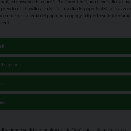
 nomi). Si possono chiamare 2, 3 o 4 nomi. In 2, uno deve salire a cav
e prendere la bandiera. In 3 si fa la sedia del papa. In 4 si fa il razzo: 
 come per la sedia del papa, uno appoggia il petto sulle loro brac
piedi.
li
alizzazione
e
esi
li vengono scelti personalmente da Gesù, che li chiama per stare c