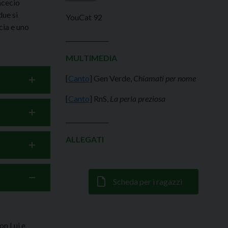
acecio
due si
YouCat 92
cia e uno
______________
MULTIMEDIA
[
Canto
] Gen Verde,
Chiamati per nome
[
Canto
] RnS,
La perla preziosa
______________
ALLEGATI
Scheda per i ragazzi
on Lui e