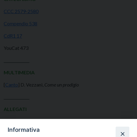
CCC 2579-2580
Compendio 538
CdR1 17
YouCat 473
______________
MULTIMEDIA
[
Canto
] D. Vezzani,
Come un prodigio
______________
ALLEGATI
Informativa
Scheda per i ragazzi