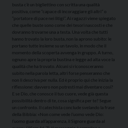
busta c’è un bigliettino con scritta una qualità
positiva, come “capace di incoraggiare gli altri” o
“portatore di pace nei litigi”. Ai ragazzi viene spiegato
che quelle buste sono come dei tesori nascosti e che
dovranno trovarne una a testa. Una volta che tutti
hanno trovato la loro busta, non la aprono subito: le
portano tutte insieme su un tavolo, in modo che il
momento della scoperta avvenga in gruppo. A turno,
ognuno apre la propria bustina e legge ad alta voce la
qualità che ha trovato. Alcuni si riconosceranno
subito nella parola letta, altri forse penseranno che
non li descriva per nulla. Ed è proprio qui che inizia la
riflessione: davvero non potresti mai diventare così?
E se Dio, che conosce il tuo cuore, vede già questa
possibilità dentro di te, cosa significa per te? Segue
un confronto. Il catechista conclude svelando la frase
della Bibbia: «Non come vede l’uomo vede Dio:
l’uomo guarda all’apparenza, il Signore guarda al
cuore» (1Sam 16,7). Il messaggio è semplice e