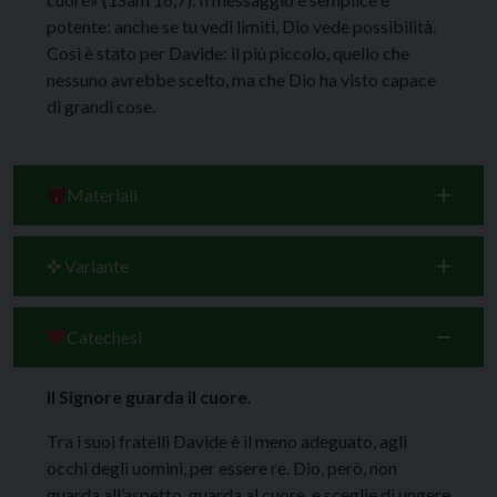
potente: anche se tu vedi limiti, Dio vede possibilità.
Così è stato per Davide: il più piccolo, quello che
nessuno avrebbe scelto, ma che Dio ha visto capace
di grandi cose.
Materiali
✜ Variante
Catechesi
Il Signore guarda il cuore.
Tra i suoi fratelli Davide è il meno adeguato, agli
occhi degli uomini, per essere re. Dio, però, non
guarda all’aspetto, guarda al cuore, e sceglie di ungere