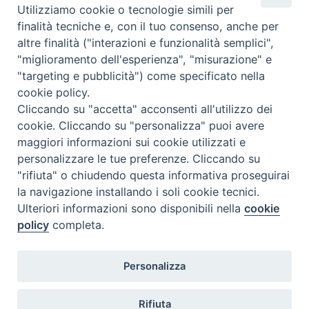
Utilizziamo cookie o tecnologie simili per
finalità tecniche e, con il tuo consenso, anche per
altre finalità ("interazioni e funzionalità semplici",
"miglioramento dell'esperienza", "misurazione" e
"targeting e pubblicità") come specificato nella
cookie policy.
Cliccando su "accetta" acconsenti all'utilizzo dei
cookie. Cliccando su "personalizza" puoi avere
maggiori informazioni sui cookie utilizzati e
SEDE
personalizzare le tue preferenze. Cliccando su
Piazza Mario Dottori, 14
"rifiuta" o chiudendo questa informativa proseguirai
02047 Poggio Mirteto (Rieti)
la navigazione installando i soli cookie tecnici.
Ulteriori informazioni sono disponibili nella
cookie
policy
completa.
CONTATTI
diocesi@diocesisabina.it
Personalizza
0765.24019
Rifiuta