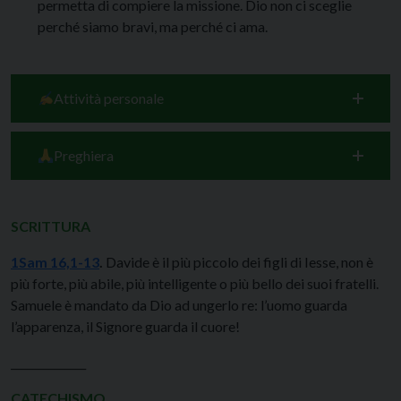
permetta di compiere la missione. Dio non ci sceglie
perché siamo bravi, ma perché ci ama.
Attività personale
Preghiera
SCRITTURA
1Sam 16,1-13
.
Davide è il più piccolo dei figli di Iesse, non è
più forte, più abile, più intelligente o più bello dei suoi fratelli.
Samuele è mandato da Dio ad ungerlo re: l’uomo guarda
l’apparenza, il Signore guarda il cuore!
______________
CATECHISMO