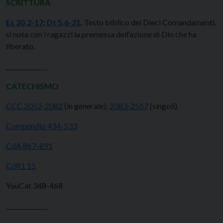
SCRITTURA
Es 20,2-17
;
Dt 5,6-21
.
Testo biblico dei Dieci Comandamenti,
si nota con i ragazzi la premessa dell’azione di Dio che ha
liberato.
______________
CATECHISMO
CCC 2052-2082
(in generale);
2083-2557
(singoli)
Compendio 434-533
CdA 867-891
CdR1 15
YouCat 348-468
______________