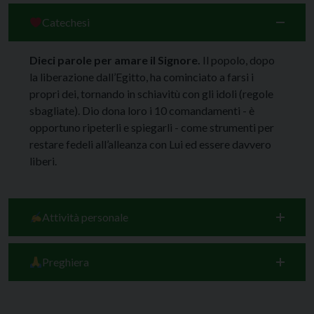
Catechesi
Dieci parole per amare il Signore.
Il popolo, dopo
la liberazione dall’Egitto, ha cominciato a farsi i
propri dei, tornando in schiavitù con gli idoli (regole
sbagliate). Dio dona loro i 10 comandamenti - è
opportuno ripeterli e spiegarli - come strumenti per
restare fedeli all’alleanza con Lui ed essere davvero
liberi.
Attività personale
Preghiera