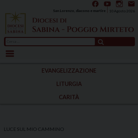
Skip
to
San Lorenzo, diacono e martire
10 Agosto 2026
content
Ricerca
per:
EVANGELIZZAZIONE
LITURGIA
CARITÀ
LUCE SUL MIO CAMMINO