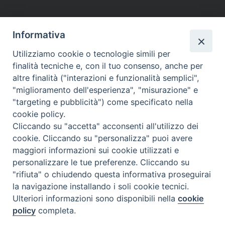
Pagina 3 Di 8
" Precedente
Informativa
1
2
3
4
5
…
Utilizziamo cookie o tecnologie simili per
finalità tecniche e, con il tuo consenso, anche per
8
Prossimo "
altre finalità ("interazioni e funzionalità semplici",
"miglioramento dell'esperienza", "misurazione" e
"targeting e pubblicità") come specificato nella
cookie policy.
Cliccando su "accetta" acconsenti all'utilizzo dei
cookie. Cliccando su "personalizza" puoi avere
maggiori informazioni sui cookie utilizzati e
personalizzare le tue preferenze. Cliccando su
SEDE
"rifiuta" o chiudendo questa informativa proseguirai
Piazza Mario Dottori, 14
la navigazione installando i soli cookie tecnici.
02047 Poggio Mirteto (Rieti)
Ulteriori informazioni sono disponibili nella
cookie
policy
completa.