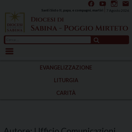
Skip
to
Santi Sisto II, papa, e compagni, martiri
7 Agosto 2026
content
Ricerca
per:
EVANGELIZZAZIONE
LITURGIA
CARITÀ
Autore:
Ufficio Comunicazioni