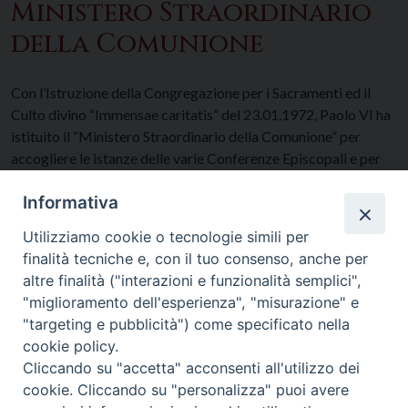
Ministero Straordinario
della Comunione
Con l’Istruzione della Congregazione per i Sacramenti ed il
Culto divino “Immensae caritatis” del 23.01.1972, Paolo VI ha
istituito il “Ministero Straordinario della Comunione” per
accogliere le istanze delle varie Conferenze Episcopali e per
rispondere alla esigenza sempre più diffusa di dare, a tutti
Informativa
coloro che lo desiderano, la possibilità di comunicarsi. Questo
ministero è […]
Utilizziamo cookie o tecnologie simili per
finalità tecniche e, con il tuo consenso, anche per
altre finalità ("interazioni e funzionalità semplici",
"miglioramento dell'esperienza", "misurazione" e
"targeting e pubblicità") come specificato nella
cookie policy.
Cliccando su "accetta" acconsenti all'utilizzo dei
cookie. Cliccando su "personalizza" puoi avere