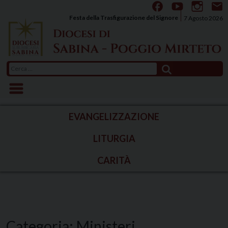
Skip
to
Festa della Trasfigurazione del Signore
7 Agosto 2026
content
Ricerca
per:
EVANGELIZZAZIONE
LITURGIA
CARITÀ
Categoria:
Ministeri