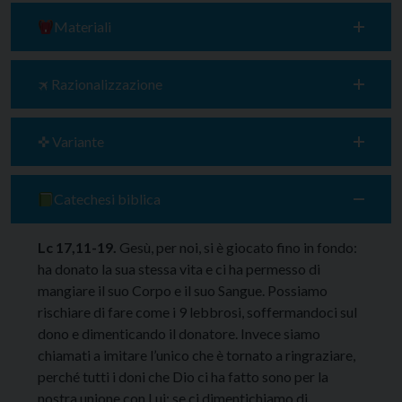
Materiali
🛪 Razionalizzazione
✜ Variante
Catechesi biblica
Lc 17,11-19.
Gesù, per noi, si è giocato fino in fondo:
ha donato la sua stessa vita e ci ha permesso di
mangiare il suo Corpo e il suo Sangue. Possiamo
rischiare di fare come i 9 lebbrosi, soffermandoci sul
dono e dimenticando il donatore. Invece siamo
chiamati a imitare l’unico che è tornato a ringraziare,
perché tutti i doni che Dio ci ha fatto sono per la
nostra unione con Lui: se ci dimentichiamo di