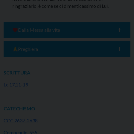
ringraziarlo, è come se ci dimenticassimo di Lui.
Dalla Messa alla vita
Preghiera
SCRITTURA
Lc 17,11-19
______________
CATECHISMO
CCC 2637-2638
Compendio 555