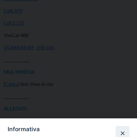
CdA 979
CdF2 125
YouCat 488
OGMR 84-89
;
158-165
______________
MULTIMEDIA
[
Canto
] RnS,
Pane di vita
______________
ALLEGATI
Informativa
Scheda per i ragazzi