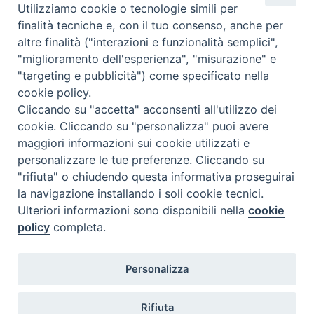
Utilizziamo cookie o tecnologie simili per
finalità tecniche e, con il tuo consenso, anche per
altre finalità ("interazioni e funzionalità semplici",
"miglioramento dell'esperienza", "misurazione" e
"targeting e pubblicità") come specificato nella
cookie policy.
Cliccando su "accetta" acconsenti all'utilizzo dei
cookie. Cliccando su "personalizza" puoi avere
maggiori informazioni sui cookie utilizzati e
SEDE
personalizzare le tue preferenze. Cliccando su
Piazza Mario Dottori, 14
"rifiuta" o chiudendo questa informativa proseguirai
02047 Poggio Mirteto (Rieti)
la navigazione installando i soli cookie tecnici.
Ulteriori informazioni sono disponibili nella
cookie
policy
completa.
CONTATTI
diocesi@diocesisabina.it
Personalizza
0765.24019
Rifiuta