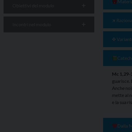
Materia
Obiettivi del modulo
🛪 Razion
Incontri nel modulo
✜ Variant
Cateche
Mc 1,29-
guarisce. 
Anche noi 
mette al n
e la sua ri
Dalla M