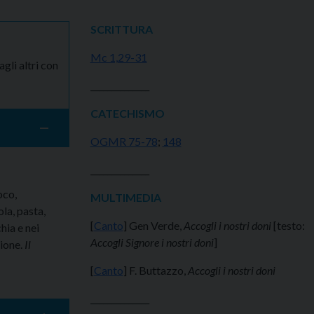
SCRITTURA
Mc 1,29-31
gli altri con
______________
CATECHISMO
OGMR 75-78
;
148
______________
oco,
MULTIMEDIA
la, pasta,
[
Canto
] Gen Verde,
Accogli i nostri doni
[testo:
hia e nei
Accogli Signore i nostri doni
]
sione.
Il
[
Canto
] F. Buttazzo,
Accogli i nostri doni
______________