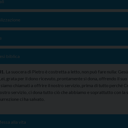
li
alizzazione
e
si biblica
31.
La suocera di Pietro è costretta a letto, non può fare nulla: Gesù
Lei, grata per il dono ricevuto, prontamente si dona, offrendo il suo 
siamo chiamati a offrire il nostro servizio, prima di tutto perché Cr
ostro servizio, ci dona tutto ciò che abbiamo e soprattutto con la 
surrezione ci ha salvato.
essa alla vita