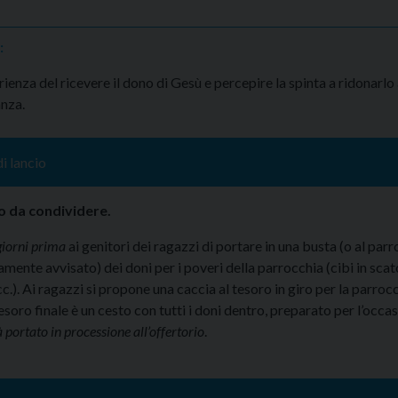
:
rienza del ricevere il dono di Gesù e percepire la spinta a ridonarlo a
anza.
i lancio
o da condividere.
giorni prima
ai genitori dei ragazzi di portare in una busta (o al parr
mente avvisato) dei doni per i poveri della parrocchia (cibi in scato
c.). Ai ragazzi si propone una caccia al tesoro in giro per la parrocc
 tesoro finale è un cesto con tutti i doni dentro, preparato per l’occa
 portato in processione all’offertorio
.