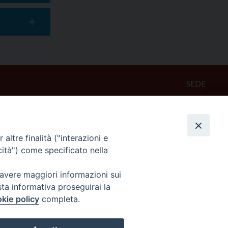
SEDE
Piazza Mario Dottori, 14
02047 Poggio Mirteto (Rieti)
altre finalità ("interazioni e
CONTATTI
cità") come specificato nella
diocesi@diocesisabina.it
0765.24019
 avere maggiori informazioni sui
sta informativa proseguirai la
kie policy
completa.
NOTE LEGALI:
consulta da qui