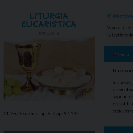
🞋
obiettivo
Vivere l’espe
la testimoni
Gioco d
Un tesor
Si chiede
preventiva
sapone, ec
pressi. Il
cesto verrà
Cf.
Venite con me
, cap. 6-7, pp. 92-135.