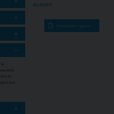
ALLEGATI
Scheda per i ragazzi
 la
servizio.
isto si
sua croce