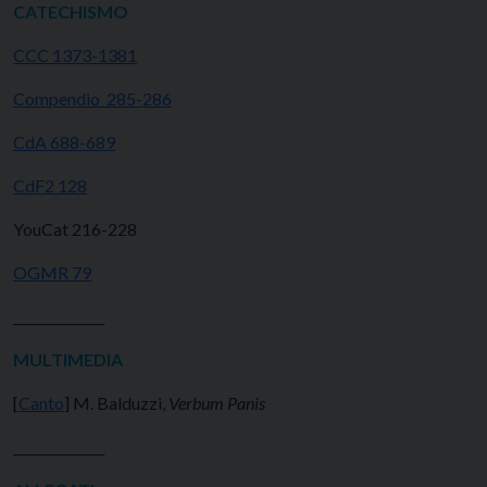
CATECHISMO
CCC 1373-1381
Compendio 285-286
CdA 688-689
CdF2 128
YouCat 216-228
OGMR 79
______________
MULTIMEDIA
[
Canto
] M. Balduzzi,
Verbum Panis
______________