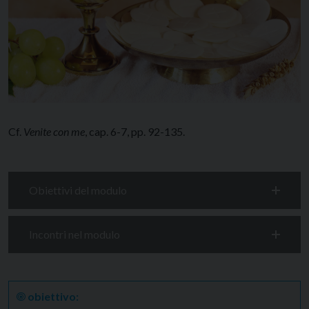
Cf.
Venite con me
, cap. 6-7, pp. 92-135.
Obiettivi del modulo
Incontri nel modulo
🞋
obiettivo: