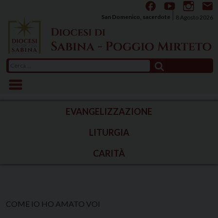
Skip
to
San Domenico, sacerdote
8 Agosto 2026
content
Ricerca
per:
EVANGELIZZAZIONE
LITURGIA
CARITÀ
COME IO HO AMATO VOI