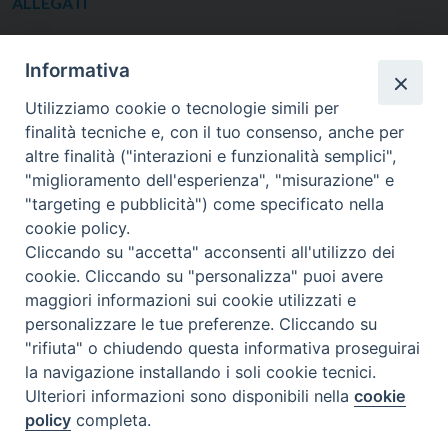
ALLEGATI
Informativa
Scheda per i ragazzi
Utilizziamo cookie o tecnologie simili per
finalità tecniche e, con il tuo consenso, anche per
altre finalità ("interazioni e funzionalità semplici",
"miglioramento dell'esperienza", "misurazione" e
"targeting e pubblicità") come specificato nella
cookie policy.
Cliccando su "accetta" acconsenti all'utilizzo dei
cookie. Cliccando su "personalizza" puoi avere
maggiori informazioni sui cookie utilizzati e
SEDE
personalizzare le tue preferenze. Cliccando su
Piazza Mario Dottori, 14
"rifiuta" o chiudendo questa informativa proseguirai
02047 Poggio Mirteto (Rieti)
la navigazione installando i soli cookie tecnici.
Ulteriori informazioni sono disponibili nella
cookie
policy
completa.
CONTATTI