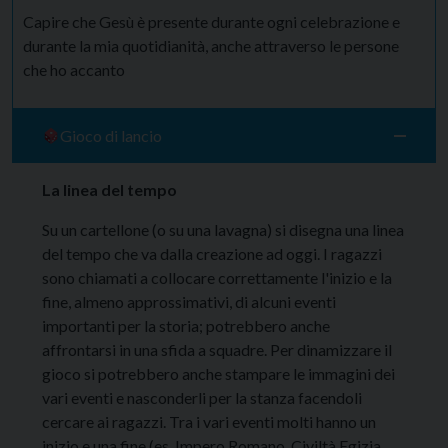
Capire che Gesù è presente durante ogni celebrazione e
durante la mia quotidianità, anche attraverso le persone
che ho accanto
Gioco di lancio
La linea del tempo
Su un cartellone (o su una lavagna) si disegna una linea
del tempo che va dalla creazione ad oggi. I ragazzi
sono chiamati a collocare correttamente l'inizio e la
fine, almeno approssimativi, di alcuni eventi
importanti per la storia; potrebbero anche
affrontarsi in una sfida a squadre. Per dinamizzare il
gioco si potrebbero anche stampare le immagini dei
vari eventi e nasconderli per la stanza facendoli
cercare ai ragazzi. Tra i vari eventi molti hanno un
inizio e una fine (es. Impero Romano, Civiltà Egizia,