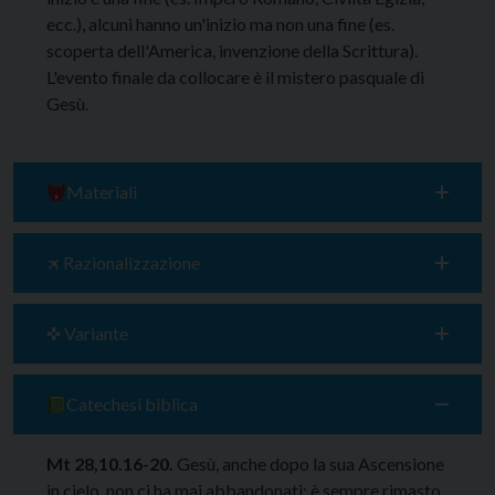
ecc.), alcuni hanno un'inizio ma non una fine (es.
scoperta dell'America, invenzione della Scrittura).
L'evento finale da collocare è il mistero pasquale di
Gesù.
Materiali
🛪 Razionalizzazione
✜ Variante
Catechesi biblica
Mt 28,10.16-20.
Gesù, anche dopo la sua Ascensione
in cielo, non ci ha mai abbandonati: è sempre rimasto