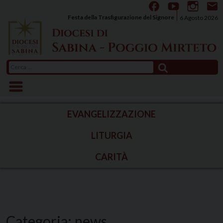
Skip
to
Festa della Trasfigurazione del Signore
6 Agosto 2026
content
Ricerca
per:
EVANGELIZZAZIONE
LITURGIA
CARITÀ
Categoria:
news