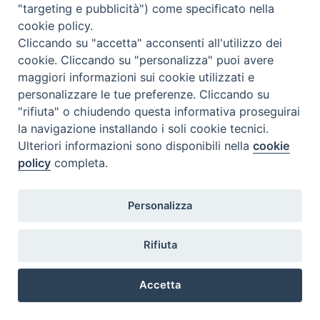
"targeting e pubblicità") come specificato nella
Come ogni anno desidero proporvi una riflessione che animi
cookie policy.
questa celebrazione sia a livello, per così dire, laico che
Cliccando su "accetta" acconsenti all'utilizzo dei
religioso. Chi non è credente spero che trovi qualche spunto
cookie. Cliccando su "personalizza" puoi avere
per dare a questa celebrazione non solo un senso formale, ma
maggiori informazioni sui cookie utilizzati e
sostanziale e, per chi è credente, spero che trovi qualche
personalizzare le tue preferenze. Cliccando su
spunto per orientare la propria […]
"rifiuta" o chiudendo questa informativa proseguirai
la navigazione installando i soli cookie tecnici.
Ulteriori informazioni sono disponibili nella
cookie
policy
completa.
Pagina 3 Di 13
" Precedente
1
2
3
4
5
…
Personalizza
13
Prossimo "
Rifiuta
Accetta
Preferenze Cookie